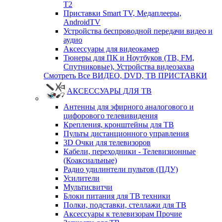
T2
Приставки Smart TV, Медаплееры,
AndroidTV
Устройства беспроводной передачи видео и
аудио
Аксессуары для видеокамер
Тюнеры для ПК и Ноутбуков (ТВ, FM,
Спутниковые), Устройства видеозахва
Смотреть Все ВИДЕО, DVD, ТВ ПРИСТАВКИ
АКСЕССУАРЫ ДЛЯ ТВ
Антенны для эфирного аналогового и
цифорового телевивидения
Крепления, кронштейны для ТВ
Пульты дистанционного управления
3D Очки для телевизоров
Кабели, переходники - Телевизионные
(Коаксиальные)
Радио удилинтели пультов (ПДУ)
Усилители
Мультисвитчи
Блоки питания для ТВ техники
Полки, подставки, стеллажи для ТВ
Аксессуары к телевизорам Прочие