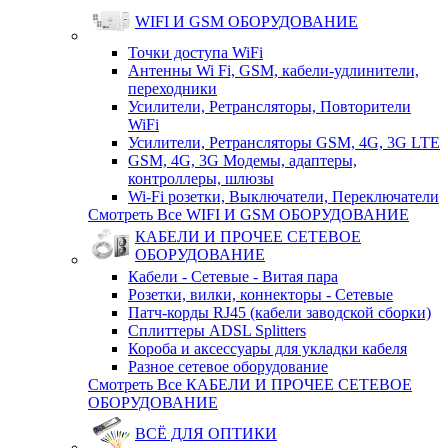
WIFI И GSM ОБОРУДОВАНИЕ
Точки доступа WiFi
Антенны Wi Fi, GSM, кабели-удлинители,
переходники
Усилители, Ретрансляторы, Повторители
WiFi
Усилители, Ретрансляторы GSM, 4G, 3G LTE
GSM, 4G, 3G Модемы, адаптеры,
контроллеры, шлюзы
Wi-Fi розетки, Выключатели, Переключатели
Смотреть Все WIFI И GSM ОБОРУДОВАНИЕ
КАБЕЛИ И ПРОЧЕЕ СЕТЕВОЕ
ОБОРУДОВАНИЕ
Кабели - Сетевые - Витая пара
Розетки, вилки, коннекторы - Сетевые
Патч-корды RJ45 (кабели заводской сборки)
Сплиттеры ADSL Splitters
Короба и аксессуары для укладки кабеля
Разное сетевое оборудование
Смотреть Все КАБЕЛИ И ПРОЧЕЕ СЕТЕВОЕ
ОБОРУДОВАНИЕ
ВСЁ ДЛЯ ОПТИКИ