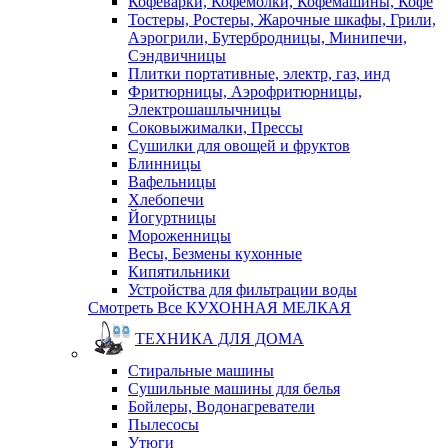
Кофеварки, Кофемолки, Кофемашины, Кофе
Тостеры, Ростеры, Жарочные шкафы, Грили,
Аэрогрили, Бутербродницы, Минипечи,
Сэндвичницы
Плитки портативные, электр, газ, инд
Фритюрницы, Аэрофритюрницы,
Электрошашлычницы
Соковыжималки, Прессы
Сушилки для овощей и фруктов
Блинницы
Вафельницы
Хлебопечи
Йогуртницы
Мороженницы
Весы, Безмены кухонные
Кипятильники
Устройства для фильтрации воды
Смотреть Все КУХОННАЯ МЕЛКАЯ
ТЕХНИКА ДЛЯ ДОМА
Стиральные машины
Сушильные машины для белья
Бойлеры, Водонагреватели
Пылесосы
Утюги