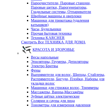
Пароочистители, Паровые станции,
Паровые щетки, Парогенераторы,
Гладильные системы, Отпариватели
Швейные машины и оверлоки
Машинки для трикотажа (удаления
катышков)
Часы, Будильники
Прочая бытовая техника
Техника KARCHER
Смотреть Все ТЕХНИКА ДЛЯ ДОМА
КРАСОТА И ЗДОРОВЬЕ
Весы напольные
Эпиляторы, Грумеры, Депиляторы
Электро Бритвы
Фены
Выпрямители для волос, Щипцы, Стайлеры,
Распрямители, Бигуди, Плойки, Наборы для
укладки волос
Машинки для стрижки волос, Триммеры
Массажеры, Ванны-Массажёры
Зубные щётки электрические
Солярии и сауны для лица
Тонометры для измерения давления