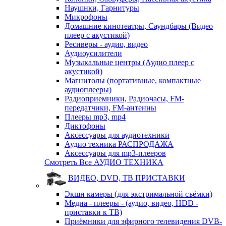
Наушнки, Гарнитуры
Микрофоны
Домашние кинотеатры, Саундбары (Видео
плеер с акустикой)
Ресиверы - аудио, видео
Аудиоусилители
Музыкальные центры (Аудио плеер с
акустикой)
Магнитолы (портативные, компактные
аудиоплееры)
Радиоприемники, Радиочасы, FM-
передатчики, FM-антенны
Плееры mp3, mp4
Диктофоны
Аксессуары для аудиотехники
Аудио техника РАСПРОДАЖА
Аксессуары для mp3-плееров
Смотреть Все АУДИО ТЕХНИКА
ВИДЕО, DVD, ТВ ПРИСТАВКИ
Экшн камеры (для экстримальной съёмки)
Медиа - плееры - (аудио, видео, HDD -
приставки к ТВ)
Приёмники для эфирного телевидения DVB-