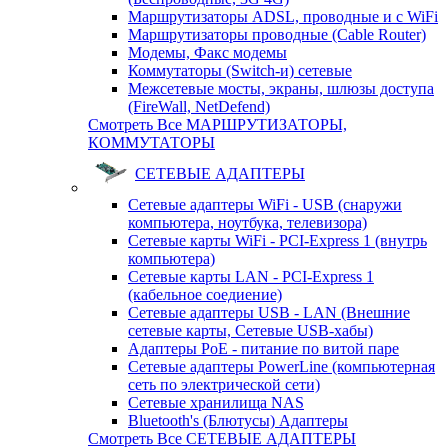
Маршрутизаторы ADSL, проводные и с WiFi
Маршрутизаторы проводные (Cable Router)
Модемы, Факс модемы
Коммутаторы (Switch-и) сетевые
Межсетевые мосты, экраны, шлюзы доступа
(FireWall, NetDefend)
Смотреть Все МАРШРУТИЗАТОРЫ,
КОММУТАТОРЫ
СЕТЕВЫЕ АДАПТЕРЫ
Сетевые адаптеры WiFi - USB (снаружи
компьютера, ноутбука, телевизора)
Сетевые карты WiFi - PCI-Express 1 (внутрь
компьютера)
Сетевые карты LAN - PCI-Express 1
(кабельное соедиение)
Сетевые адаптеры USB - LAN (Внешние
сетевые карты, Сетевые USB-хабы)
Адаптеры PoE - питание по витой паре
Сетевые адаптеры PowerLine (компьютерная
сеть по электрической сети)
Сетевые хранилища NAS
Bluetooth's (Блютусы) Адаптеры
Смотреть Все СЕТЕВЫЕ АДАПТЕРЫ