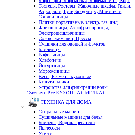
Кофеварки, Кофемолки, Кофемашины, Кофе
Тостеры, Ростеры, Жарочные шкафы, Грили,
Аэрогрили, Бутербродницы, Минипечи,
Сэндвичницы
Плитки портативные, электр, газ, инд
Фритюрницы, Аэрофритюрницы,
Электрошашлычницы
Соковыжималки, Прессы
Сушилки для овощей и фруктов
Блинницы
Вафельницы
Хлебопечи
Йогуртницы
Мороженницы
Весы, Безмены кухонные
Кипятильники
Устройства для фильтрации воды
Смотреть Все КУХОННАЯ МЕЛКАЯ
ТЕХНИКА ДЛЯ ДОМА
Стиральные машины
Сушильные машины для белья
Бойлеры, Водонагреватели
Пылесосы
Утюги