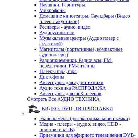
Наушнки, Гарнитуры
Микрофоны
Домашние кинотеатры, Саундбары (Видео
плеер с акустикой)
Ресиверы - аудио, видео
Аудиоусилители
Музыкальные центры (Аудио плеер с
акустикой)
Магнитолы (портативные, компактные
аудиоплееры)
Радиоприемники, Радиочасы, FM-
передатчики, FM-антенны
Плееры mp3, mp4
Диктофоны
Аксессуары для аудиотехники
Аудио техника РАСПРОДАЖА
Аксессуары для mp3-плееров
Смотреть Все АУДИО ТЕХНИКА
ВИДЕО, DVD, ТВ ПРИСТАВКИ
Экшн камеры (для экстримальной съёмки)
Медиа - плееры - (аудио, видео, HDD -
приставки к ТВ)
Приёмники для эфирного телевидения DVB-