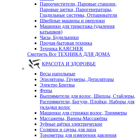
Пароочистители, Паровые станции,
Паровые щетки, Парогенераторы,
Гладильные системы, Отпариватели
Швейные машины и оверлоки
Машинки для трикотажа (удаления
катышков)
Часы, Будильники
Прочая бытовая техника
Техника KARCHER
Смотреть Все ТЕХНИКА ДЛЯ ДОМА
КРАСОТА И ЗДОРОВЬЕ
Весы напольные
Эпиляторы, Грумеры, Депиляторы
Электро Бритвы
Фены
Выпрямители для волос, Щипцы, Стайлеры,
Распрямители, Бигуди, Плойки, Наборы для
укладки волос
Машинки для стрижки волос, Триммеры
Массажеры, Ванны-Массажёры
Зубные щётки электрические
Солярии и сауны для лица
Тонометры для измерения давления