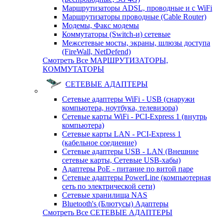
Маршрутизаторы ADSL, проводные и с WiFi
Маршрутизаторы проводные (Cable Router)
Модемы, Факс модемы
Коммутаторы (Switch-и) сетевые
Межсетевые мосты, экраны, шлюзы доступа
(FireWall, NetDefend)
Смотреть Все МАРШРУТИЗАТОРЫ,
КОММУТАТОРЫ
СЕТЕВЫЕ АДАПТЕРЫ
Сетевые адаптеры WiFi - USB (снаружи
компьютера, ноутбука, телевизора)
Сетевые карты WiFi - PCI-Express 1 (внутрь
компьютера)
Сетевые карты LAN - PCI-Express 1
(кабельное соедиение)
Сетевые адаптеры USB - LAN (Внешние
сетевые карты, Сетевые USB-хабы)
Адаптеры PoE - питание по витой паре
Сетевые адаптеры PowerLine (компьютерная
сеть по электрической сети)
Сетевые хранилища NAS
Bluetooth's (Блютусы) Адаптеры
Смотреть Все СЕТЕВЫЕ АДАПТЕРЫ