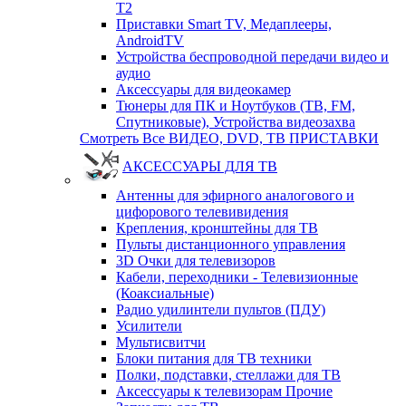
T2
Приставки Smart TV, Медаплееры,
AndroidTV
Устройства беспроводной передачи видео и
аудио
Аксессуары для видеокамер
Тюнеры для ПК и Ноутбуков (ТВ, FM,
Спутниковые), Устройства видеозахва
Смотреть Все ВИДЕО, DVD, ТВ ПРИСТАВКИ
АКСЕССУАРЫ ДЛЯ ТВ
Антенны для эфирного аналогового и
цифорового телевивидения
Крепления, кронштейны для ТВ
Пульты дистанционного управления
3D Очки для телевизоров
Кабели, переходники - Телевизионные
(Коаксиальные)
Радио удилинтели пультов (ПДУ)
Усилители
Мультисвитчи
Блоки питания для ТВ техники
Полки, подставки, стеллажи для ТВ
Аксессуары к телевизорам Прочие