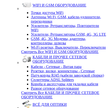
WIFI И GSM ОБОРУДОВАНИЕ
Точки доступа WiFi
Антенны Wi Fi, GSM, кабели-удлинители,
переходники
Усилители, Ретрансляторы, Повторители
WiFi
Усилители, Ретрансляторы GSM, 4G, 3G LTE
GSM, 4G, 3G Модемы, адаптеры,
контроллеры, шлюзы
Wi-Fi розетки, Выключатели, Переключатели
Смотреть Все WIFI И GSM ОБОРУДОВАНИЕ
КАБЕЛИ И ПРОЧЕЕ СЕТЕВОЕ
ОБОРУДОВАНИЕ
Кабели - Сетевые - Витая пара
Розетки, вилки, коннекторы - Сетевые
Патч-корды RJ45 (кабели заводской сборки)
Сплиттеры ADSL Splitters
Короба и аксессуары для укладки кабеля
Разное сетевое оборудование
Смотреть Все КАБЕЛИ И ПРОЧЕЕ СЕТЕВОЕ
ОБОРУДОВАНИЕ
ВСЁ ДЛЯ ОПТИКИ