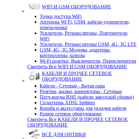
WIFI И GSM ОБОРУДОВАНИЕ
Точки доступа WiFi
Антенны Wi Fi, GSM, кабели-удлинители,
переходники
Усилители, Ретрансляторы, Повторители
WiFi
Усилители, Ретрансляторы GSM, 4G, 3G LTE
GSM, 4G, 3G Модемы, адаптеры,
контроллеры, шлюзы
Wi-Fi розетки, Выключатели, Переключатели
Смотреть Все WIFI И GSM ОБОРУДОВАНИЕ
КАБЕЛИ И ПРОЧЕЕ СЕТЕВОЕ
ОБОРУДОВАНИЕ
Кабели - Сетевые - Витая пара
Розетки, вилки, коннекторы - Сетевые
Патч-корды RJ45 (кабели заводской сборки)
Сплиттеры ADSL Splitters
Короба и аксессуары для укладки кабеля
Разное сетевое оборудование
Смотреть Все КАБЕЛИ И ПРОЧЕЕ СЕТЕВОЕ
ОБОРУДОВАНИЕ
ВСЁ ДЛЯ ОПТИКИ