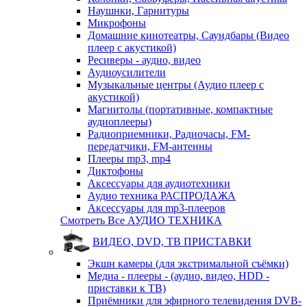
Наушнки, Гарнитуры
Микрофоны
Домашние кинотеатры, Саундбары (Видео
плеер с акустикой)
Ресиверы - аудио, видео
Аудиоусилители
Музыкальные центры (Аудио плеер с
акустикой)
Магнитолы (портативные, компактные
аудиоплееры)
Радиоприемники, Радиочасы, FM-
передатчики, FM-антенны
Плееры mp3, mp4
Диктофоны
Аксессуары для аудиотехники
Аудио техника РАСПРОДАЖА
Аксессуары для mp3-плееров
Смотреть Все АУДИО ТЕХНИКА
ВИДЕО, DVD, ТВ ПРИСТАВКИ
Экшн камеры (для экстримальной съёмки)
Медиа - плееры - (аудио, видео, HDD -
приставки к ТВ)
Приёмники для эфирного телевидения DVB-