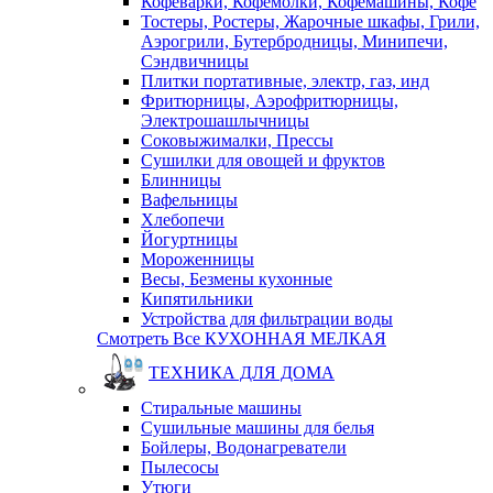
Кофеварки, Кофемолки, Кофемашины, Кофе
Тостеры, Ростеры, Жарочные шкафы, Грили,
Аэрогрили, Бутербродницы, Минипечи,
Сэндвичницы
Плитки портативные, электр, газ, инд
Фритюрницы, Аэрофритюрницы,
Электрошашлычницы
Соковыжималки, Прессы
Сушилки для овощей и фруктов
Блинницы
Вафельницы
Хлебопечи
Йогуртницы
Мороженницы
Весы, Безмены кухонные
Кипятильники
Устройства для фильтрации воды
Смотреть Все КУХОННАЯ МЕЛКАЯ
ТЕХНИКА ДЛЯ ДОМА
Стиральные машины
Сушильные машины для белья
Бойлеры, Водонагреватели
Пылесосы
Утюги