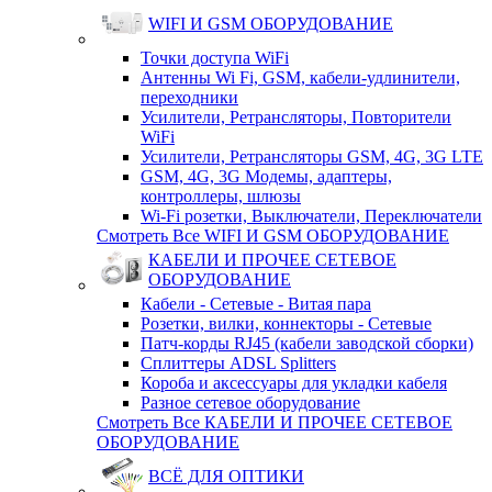
WIFI И GSM ОБОРУДОВАНИЕ
Точки доступа WiFi
Антенны Wi Fi, GSM, кабели-удлинители,
переходники
Усилители, Ретрансляторы, Повторители
WiFi
Усилители, Ретрансляторы GSM, 4G, 3G LTE
GSM, 4G, 3G Модемы, адаптеры,
контроллеры, шлюзы
Wi-Fi розетки, Выключатели, Переключатели
Смотреть Все WIFI И GSM ОБОРУДОВАНИЕ
КАБЕЛИ И ПРОЧЕЕ СЕТЕВОЕ
ОБОРУДОВАНИЕ
Кабели - Сетевые - Витая пара
Розетки, вилки, коннекторы - Сетевые
Патч-корды RJ45 (кабели заводской сборки)
Сплиттеры ADSL Splitters
Короба и аксессуары для укладки кабеля
Разное сетевое оборудование
Смотреть Все КАБЕЛИ И ПРОЧЕЕ СЕТЕВОЕ
ОБОРУДОВАНИЕ
ВСЁ ДЛЯ ОПТИКИ