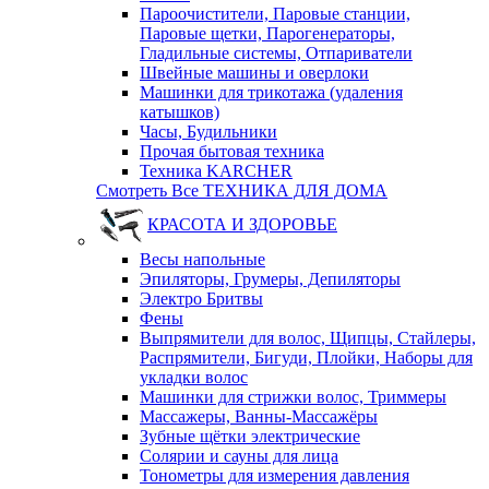
Пароочистители, Паровые станции,
Паровые щетки, Парогенераторы,
Гладильные системы, Отпариватели
Швейные машины и оверлоки
Машинки для трикотажа (удаления
катышков)
Часы, Будильники
Прочая бытовая техника
Техника KARCHER
Смотреть Все ТЕХНИКА ДЛЯ ДОМА
КРАСОТА И ЗДОРОВЬЕ
Весы напольные
Эпиляторы, Грумеры, Депиляторы
Электро Бритвы
Фены
Выпрямители для волос, Щипцы, Стайлеры,
Распрямители, Бигуди, Плойки, Наборы для
укладки волос
Машинки для стрижки волос, Триммеры
Массажеры, Ванны-Массажёры
Зубные щётки электрические
Солярии и сауны для лица
Тонометры для измерения давления