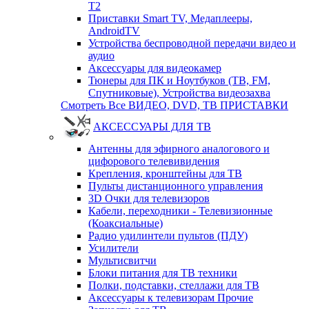
T2
Приставки Smart TV, Медаплееры,
AndroidTV
Устройства беспроводной передачи видео и
аудио
Аксессуары для видеокамер
Тюнеры для ПК и Ноутбуков (ТВ, FM,
Спутниковые), Устройства видеозахва
Смотреть Все ВИДЕО, DVD, ТВ ПРИСТАВКИ
АКСЕССУАРЫ ДЛЯ ТВ
Антенны для эфирного аналогового и
цифорового телевивидения
Крепления, кронштейны для ТВ
Пульты дистанционного управления
3D Очки для телевизоров
Кабели, переходники - Телевизионные
(Коаксиальные)
Радио удилинтели пультов (ПДУ)
Усилители
Мультисвитчи
Блоки питания для ТВ техники
Полки, подставки, стеллажи для ТВ
Аксессуары к телевизорам Прочие