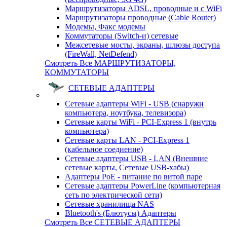
Маршрутизаторы ADSL, проводные и с WiFi
Маршрутизаторы проводные (Cable Router)
Модемы, Факс модемы
Коммутаторы (Switch-и) сетевые
Межсетевые мосты, экраны, шлюзы доступа
(FireWall, NetDefend)
Смотреть Все МАРШРУТИЗАТОРЫ,
КОММУТАТОРЫ
СЕТЕВЫЕ АДАПТЕРЫ
Сетевые адаптеры WiFi - USB (снаружи
компьютера, ноутбука, телевизора)
Сетевые карты WiFi - PCI-Express 1 (внутрь
компьютера)
Сетевые карты LAN - PCI-Express 1
(кабельное соедиение)
Сетевые адаптеры USB - LAN (Внешние
сетевые карты, Сетевые USB-хабы)
Адаптеры PoE - питание по витой паре
Сетевые адаптеры PowerLine (компьютерная
сеть по электрической сети)
Сетевые хранилища NAS
Bluetooth's (Блютусы) Адаптеры
Смотреть Все СЕТЕВЫЕ АДАПТЕРЫ