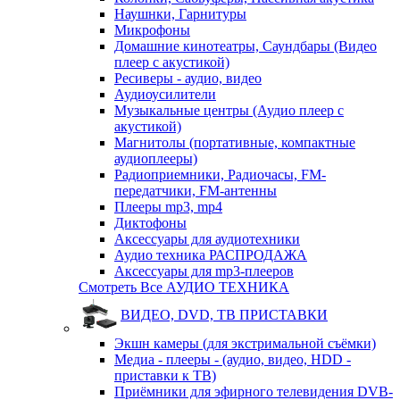
Наушнки, Гарнитуры
Микрофоны
Домашние кинотеатры, Саундбары (Видео
плеер с акустикой)
Ресиверы - аудио, видео
Аудиоусилители
Музыкальные центры (Аудио плеер с
акустикой)
Магнитолы (портативные, компактные
аудиоплееры)
Радиоприемники, Радиочасы, FM-
передатчики, FM-антенны
Плееры mp3, mp4
Диктофоны
Аксессуары для аудиотехники
Аудио техника РАСПРОДАЖА
Аксессуары для mp3-плееров
Смотреть Все АУДИО ТЕХНИКА
ВИДЕО, DVD, ТВ ПРИСТАВКИ
Экшн камеры (для экстримальной съёмки)
Медиа - плееры - (аудио, видео, HDD -
приставки к ТВ)
Приёмники для эфирного телевидения DVB-