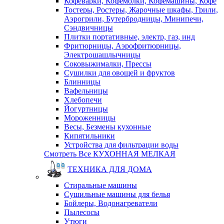
Кофеварки, Кофемолки, Кофемашины, Кофе
Тостеры, Ростеры, Жарочные шкафы, Грили,
Аэрогрили, Бутербродницы, Минипечи,
Сэндвичницы
Плитки портативные, электр, газ, инд
Фритюрницы, Аэрофритюрницы,
Электрошашлычницы
Соковыжималки, Прессы
Сушилки для овощей и фруктов
Блинницы
Вафельницы
Хлебопечи
Йогуртницы
Мороженницы
Весы, Безмены кухонные
Кипятильники
Устройства для фильтрации воды
Смотреть Все КУХОННАЯ МЕЛКАЯ
ТЕХНИКА ДЛЯ ДОМА
Стиральные машины
Сушильные машины для белья
Бойлеры, Водонагреватели
Пылесосы
Утюги