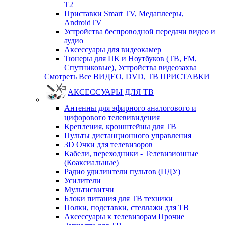
T2
Приставки Smart TV, Медаплееры,
AndroidTV
Устройства беспроводной передачи видео и
аудио
Аксессуары для видеокамер
Тюнеры для ПК и Ноутбуков (ТВ, FM,
Спутниковые), Устройства видеозахва
Смотреть Все ВИДЕО, DVD, ТВ ПРИСТАВКИ
АКСЕССУАРЫ ДЛЯ ТВ
Антенны для эфирного аналогового и
цифорового телевивидения
Крепления, кронштейны для ТВ
Пульты дистанционного управления
3D Очки для телевизоров
Кабели, переходники - Телевизионные
(Коаксиальные)
Радио удилинтели пультов (ПДУ)
Усилители
Мультисвитчи
Блоки питания для ТВ техники
Полки, подставки, стеллажи для ТВ
Аксессуары к телевизорам Прочие