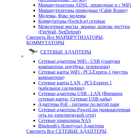
Маршрутизаторы ADSL, проводные и с WiFi
Маршрутизаторы проводные (Cable Router)
Модемы, Факс модемы
Коммутаторы (Switch-и) сетевые
Межсетевые мосты, экраны, шлюзы доступа
(FireWall, NetDefend)
Смотреть Все МАРШРУТИЗАТОРЫ,
КОММУТАТОРЫ
СЕТЕВЫЕ АДАПТЕРЫ
Сетевые адаптеры WiFi - USB (снаружи
компьютера, ноутбука, телевизора)
Сетевые карты WiFi - PCI-Express 1 (внутрь
компьютера)
Сетевые карты LAN - PCI-Express 1
(кабельное соедиение)
Сетевые адаптеры USB - LAN (Внешние
сетевые карты, Сетевые USB-хабы)
Адаптеры PoE - питание по витой паре
Сетевые адаптеры PowerLine (компьютерная
сеть по электрической сети)
Сетевые хранилища NAS
Bluetooth's (Блютусы) Адаптеры
Смотреть Все СЕТЕВЫЕ АДАПТЕРЫ