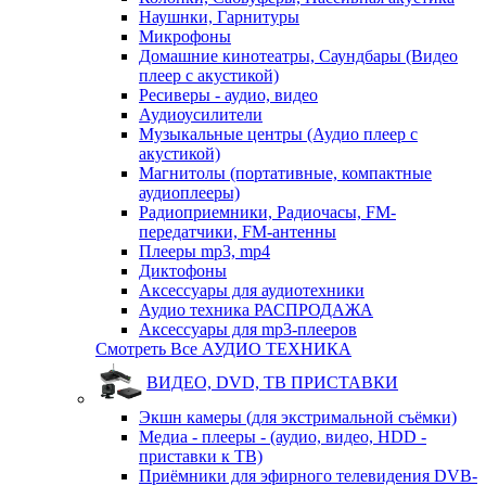
Наушнки, Гарнитуры
Микрофоны
Домашние кинотеатры, Саундбары (Видео
плеер с акустикой)
Ресиверы - аудио, видео
Аудиоусилители
Музыкальные центры (Аудио плеер с
акустикой)
Магнитолы (портативные, компактные
аудиоплееры)
Радиоприемники, Радиочасы, FM-
передатчики, FM-антенны
Плееры mp3, mp4
Диктофоны
Аксессуары для аудиотехники
Аудио техника РАСПРОДАЖА
Аксессуары для mp3-плееров
Смотреть Все АУДИО ТЕХНИКА
ВИДЕО, DVD, ТВ ПРИСТАВКИ
Экшн камеры (для экстримальной съёмки)
Медиа - плееры - (аудио, видео, HDD -
приставки к ТВ)
Приёмники для эфирного телевидения DVB-