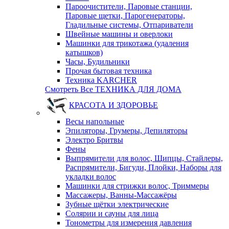
Пароочистители, Паровые станции,
Паровые щетки, Парогенераторы,
Гладильные системы, Отпариватели
Швейные машины и оверлоки
Машинки для трикотажа (удаления
катышков)
Часы, Будильники
Прочая бытовая техника
Техника KARCHER
Смотреть Все ТЕХНИКА ДЛЯ ДОМА
КРАСОТА И ЗДОРОВЬЕ
Весы напольные
Эпиляторы, Грумеры, Депиляторы
Электро Бритвы
Фены
Выпрямители для волос, Щипцы, Стайлеры,
Распрямители, Бигуди, Плойки, Наборы для
укладки волос
Машинки для стрижки волос, Триммеры
Массажеры, Ванны-Массажёры
Зубные щётки электрические
Солярии и сауны для лица
Тонометры для измерения давления