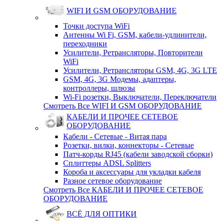
WIFI И GSM ОБОРУДОВАНИЕ
Точки доступа WiFi
Антенны Wi Fi, GSM, кабели-удлинители,
переходники
Усилители, Ретрансляторы, Повторители
WiFi
Усилители, Ретрансляторы GSM, 4G, 3G LTE
GSM, 4G, 3G Модемы, адаптеры,
контроллеры, шлюзы
Wi-Fi розетки, Выключатели, Переключатели
Смотреть Все WIFI И GSM ОБОРУДОВАНИЕ
КАБЕЛИ И ПРОЧЕЕ СЕТЕВОЕ
ОБОРУДОВАНИЕ
Кабели - Сетевые - Витая пара
Розетки, вилки, коннекторы - Сетевые
Патч-корды RJ45 (кабели заводской сборки)
Сплиттеры ADSL Splitters
Короба и аксессуары для укладки кабеля
Разное сетевое оборудование
Смотреть Все КАБЕЛИ И ПРОЧЕЕ СЕТЕВОЕ
ОБОРУДОВАНИЕ
ВСЁ ДЛЯ ОПТИКИ