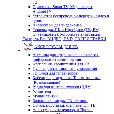
T2
Приставки Smart TV, Медаплееры,
AndroidTV
Устройства беспроводной передачи видео и
аудио
Аксессуары для видеокамер
Тюнеры для ПК и Ноутбуков (ТВ, FM,
Спутниковые), Устройства видеозахва
Смотреть Все ВИДЕО, DVD, ТВ ПРИСТАВКИ
АКСЕССУАРЫ ДЛЯ ТВ
Антенны для эфирного аналогового и
цифорового телевивидения
Крепления, кронштейны для ТВ
Пульты дистанционного управления
3D Очки для телевизоров
Кабели, переходники - Телевизионные
(Коаксиальные)
Радио удилинтели пультов (ПДУ)
Усилители
Мультисвитчи
Блоки питания для ТВ техники
Полки, подставки, стеллажи для ТВ
Аксессуары к телевизорам Прочие