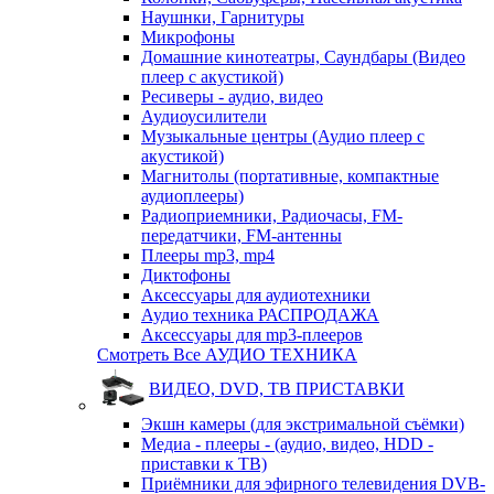
Наушнки, Гарнитуры
Микрофоны
Домашние кинотеатры, Саундбары (Видео
плеер с акустикой)
Ресиверы - аудио, видео
Аудиоусилители
Музыкальные центры (Аудио плеер с
акустикой)
Магнитолы (портативные, компактные
аудиоплееры)
Радиоприемники, Радиочасы, FM-
передатчики, FM-антенны
Плееры mp3, mp4
Диктофоны
Аксессуары для аудиотехники
Аудио техника РАСПРОДАЖА
Аксессуары для mp3-плееров
Смотреть Все АУДИО ТЕХНИКА
ВИДЕО, DVD, ТВ ПРИСТАВКИ
Экшн камеры (для экстримальной съёмки)
Медиа - плееры - (аудио, видео, HDD -
приставки к ТВ)
Приёмники для эфирного телевидения DVB-