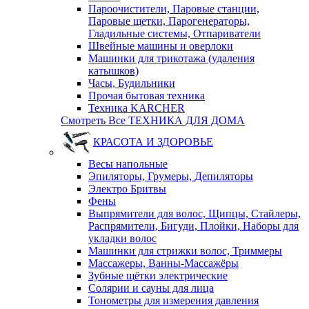
Пароочистители, Паровые станции,
Паровые щетки, Парогенераторы,
Гладильные системы, Отпариватели
Швейные машины и оверлоки
Машинки для трикотажа (удаления
катышков)
Часы, Будильники
Прочая бытовая техника
Техника KARCHER
Смотреть Все ТЕХНИКА ДЛЯ ДОМА
КРАСОТА И ЗДОРОВЬЕ
Весы напольные
Эпиляторы, Грумеры, Депиляторы
Электро Бритвы
Фены
Выпрямители для волос, Щипцы, Стайлеры,
Распрямители, Бигуди, Плойки, Наборы для
укладки волос
Машинки для стрижки волос, Триммеры
Массажеры, Ванны-Массажёры
Зубные щётки электрические
Солярии и сауны для лица
Тонометры для измерения давления