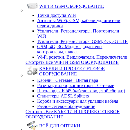
WIFI И GSM ОБОРУДОВАНИЕ
Точки доступа WiFi
Антенны Wi Fi, GSM, кабели-удлинители,
переходники
Усилители, Ретрансляторы, Повторители
WiFi
Усилители, Ретрансляторы GSM, 4G, 3G LTE
GSM, 4G, 3G Модемы, адаптеры,
контроллеры, шлюзы
Wi-Fi розетки, Выключатели, Переключатели
Смотреть Все WIFI И GSM ОБОРУДОВАНИЕ
КАБЕЛИ И ПРОЧЕЕ СЕТЕВОЕ
ОБОРУДОВАНИЕ
Кабели - Сетевые - Витая пара
Розетки, вилки, коннекторы - Сетевые
Патч-корды RJ45 (кабели заводской сборки)
Сплиттеры ADSL Splitters
Короба и аксессуары для укладки кабеля
Разное сетевое оборудование
Смотреть Все КАБЕЛИ И ПРОЧЕЕ СЕТЕВОЕ
ОБОРУДОВАНИЕ
ВСЁ ДЛЯ ОПТИКИ