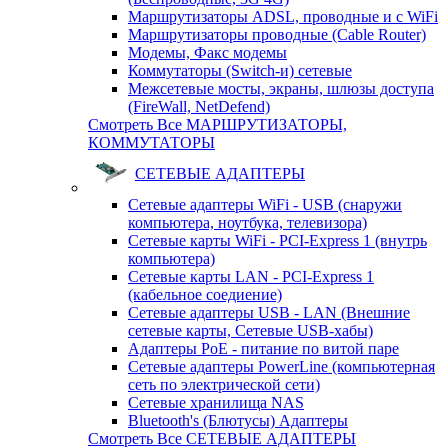
Маршрутизаторы ADSL, проводные и с WiFi
Маршрутизаторы проводные (Cable Router)
Модемы, Факс модемы
Коммутаторы (Switch-и) сетевые
Межсетевые мосты, экраны, шлюзы доступа
(FireWall, NetDefend)
Смотреть Все МАРШРУТИЗАТОРЫ,
КОММУТАТОРЫ
СЕТЕВЫЕ АДАПТЕРЫ
Сетевые адаптеры WiFi - USB (снаружи
компьютера, ноутбука, телевизора)
Сетевые карты WiFi - PCI-Express 1 (внутрь
компьютера)
Сетевые карты LAN - PCI-Express 1
(кабельное соедиение)
Сетевые адаптеры USB - LAN (Внешние
сетевые карты, Сетевые USB-хабы)
Адаптеры PoE - питание по витой паре
Сетевые адаптеры PowerLine (компьютерная
сеть по электрической сети)
Сетевые хранилища NAS
Bluetooth's (Блютусы) Адаптеры
Смотреть Все СЕТЕВЫЕ АДАПТЕРЫ