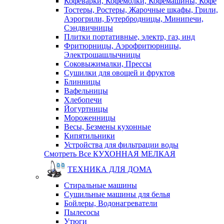
Кофеварки, Кофемолки, Кофемашины, Кофе
Тостеры, Ростеры, Жарочные шкафы, Грили,
Аэрогрили, Бутербродницы, Минипечи,
Сэндвичницы
Плитки портативные, электр, газ, инд
Фритюрницы, Аэрофритюрницы,
Электрошашлычницы
Соковыжималки, Прессы
Сушилки для овощей и фруктов
Блинницы
Вафельницы
Хлебопечи
Йогуртницы
Мороженницы
Весы, Безмены кухонные
Кипятильники
Устройства для фильтрации воды
Смотреть Все КУХОННАЯ МЕЛКАЯ
ТЕХНИКА ДЛЯ ДОМА
Стиральные машины
Сушильные машины для белья
Бойлеры, Водонагреватели
Пылесосы
Утюги