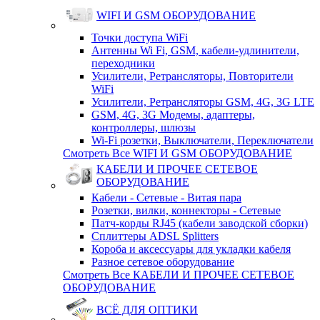
WIFI И GSM ОБОРУДОВАНИЕ
Точки доступа WiFi
Антенны Wi Fi, GSM, кабели-удлинители,
переходники
Усилители, Ретрансляторы, Повторители
WiFi
Усилители, Ретрансляторы GSM, 4G, 3G LTE
GSM, 4G, 3G Модемы, адаптеры,
контроллеры, шлюзы
Wi-Fi розетки, Выключатели, Переключатели
Смотреть Все WIFI И GSM ОБОРУДОВАНИЕ
КАБЕЛИ И ПРОЧЕЕ СЕТЕВОЕ
ОБОРУДОВАНИЕ
Кабели - Сетевые - Витая пара
Розетки, вилки, коннекторы - Сетевые
Патч-корды RJ45 (кабели заводской сборки)
Сплиттеры ADSL Splitters
Короба и аксессуары для укладки кабеля
Разное сетевое оборудование
Смотреть Все КАБЕЛИ И ПРОЧЕЕ СЕТЕВОЕ
ОБОРУДОВАНИЕ
ВСЁ ДЛЯ ОПТИКИ