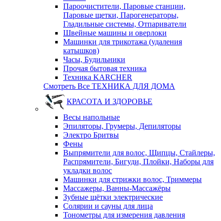
Пароочистители, Паровые станции,
Паровые щетки, Парогенераторы,
Гладильные системы, Отпариватели
Швейные машины и оверлоки
Машинки для трикотажа (удаления
катышков)
Часы, Будильники
Прочая бытовая техника
Техника KARCHER
Смотреть Все ТЕХНИКА ДЛЯ ДОМА
КРАСОТА И ЗДОРОВЬЕ
Весы напольные
Эпиляторы, Грумеры, Депиляторы
Электро Бритвы
Фены
Выпрямители для волос, Щипцы, Стайлеры,
Распрямители, Бигуди, Плойки, Наборы для
укладки волос
Машинки для стрижки волос, Триммеры
Массажеры, Ванны-Массажёры
Зубные щётки электрические
Солярии и сауны для лица
Тонометры для измерения давления