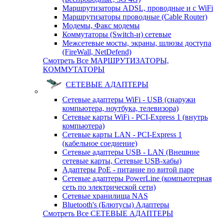
Маршрутизаторы ADSL, проводные и с WiFi
Маршрутизаторы проводные (Cable Router)
Модемы, Факс модемы
Коммутаторы (Switch-и) сетевые
Межсетевые мосты, экраны, шлюзы доступа
(FireWall, NetDefend)
Смотреть Все МАРШРУТИЗАТОРЫ,
КОММУТАТОРЫ
СЕТЕВЫЕ АДАПТЕРЫ
Сетевые адаптеры WiFi - USB (снаружи
компьютера, ноутбука, телевизора)
Сетевые карты WiFi - PCI-Express 1 (внутрь
компьютера)
Сетевые карты LAN - PCI-Express 1
(кабельное соедиение)
Сетевые адаптеры USB - LAN (Внешние
сетевые карты, Сетевые USB-хабы)
Адаптеры PoE - питание по витой паре
Сетевые адаптеры PowerLine (компьютерная
сеть по электрической сети)
Сетевые хранилища NAS
Bluetooth's (Блютусы) Адаптеры
Смотреть Все СЕТЕВЫЕ АДАПТЕРЫ