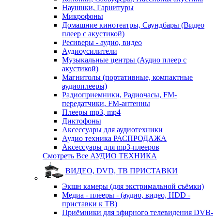
Наушнки, Гарнитуры
Микрофоны
Домашние кинотеатры, Саундбары (Видео
плеер с акустикой)
Ресиверы - аудио, видео
Аудиоусилители
Музыкальные центры (Аудио плеер с
акустикой)
Магнитолы (портативные, компактные
аудиоплееры)
Радиоприемники, Радиочасы, FM-
передатчики, FM-антенны
Плееры mp3, mp4
Диктофоны
Аксессуары для аудиотехники
Аудио техника РАСПРОДАЖА
Аксессуары для mp3-плееров
Смотреть Все АУДИО ТЕХНИКА
ВИДЕО, DVD, ТВ ПРИСТАВКИ
Экшн камеры (для экстримальной съёмки)
Медиа - плееры - (аудио, видео, HDD -
приставки к ТВ)
Приёмники для эфирного телевидения DVB-