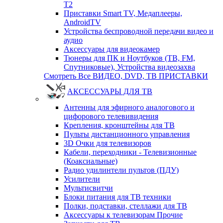
T2
Приставки Smart TV, Медаплееры,
AndroidTV
Устройства беспроводной передачи видео и
аудио
Аксессуары для видеокамер
Тюнеры для ПК и Ноутбуков (ТВ, FM,
Спутниковые), Устройства видеозахва
Смотреть Все ВИДЕО, DVD, ТВ ПРИСТАВКИ
АКСЕССУАРЫ ДЛЯ ТВ
Антенны для эфирного аналогового и
цифорового телевивидения
Крепления, кронштейны для ТВ
Пульты дистанционного управления
3D Очки для телевизоров
Кабели, переходники - Телевизионные
(Коаксиальные)
Радио удилинтели пультов (ПДУ)
Усилители
Мультисвитчи
Блоки питания для ТВ техники
Полки, подставки, стеллажи для ТВ
Аксессуары к телевизорам Прочие