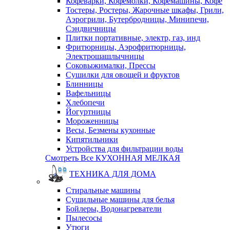
Кофеварки, Кофемолки, Кофемашины, Кофе
Тостеры, Ростеры, Жарочные шкафы, Грили,
Аэрогрили, Бутербродницы, Минипечи,
Сэндвичницы
Плитки портативные, электр, газ, инд
Фритюрницы, Аэрофритюрницы,
Электрошашлычницы
Соковыжималки, Прессы
Сушилки для овощей и фруктов
Блинницы
Вафельницы
Хлебопечи
Йогуртницы
Мороженницы
Весы, Безмены кухонные
Кипятильники
Устройства для фильтрации воды
Смотреть Все КУХОННАЯ МЕЛКАЯ
ТЕХНИКА ДЛЯ ДОМА
Стиральные машины
Сушильные машины для белья
Бойлеры, Водонагреватели
Пылесосы
Утюги