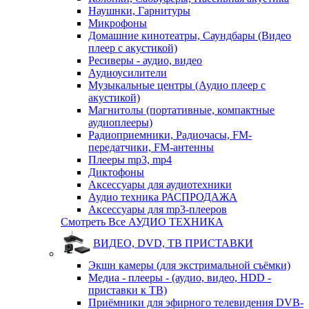
Наушнки, Гарнитуры
Микрофоны
Домашние кинотеатры, Саундбары (Видео
плеер с акустикой)
Ресиверы - аудио, видео
Аудиоусилители
Музыкальные центры (Аудио плеер с
акустикой)
Магнитолы (портативные, компактные
аудиоплееры)
Радиоприемники, Радиочасы, FM-
передатчики, FM-антенны
Плееры mp3, mp4
Диктофоны
Аксессуары для аудиотехники
Аудио техника РАСПРОДАЖА
Аксессуары для mp3-плееров
Смотреть Все АУДИО ТЕХНИКА
ВИДЕО, DVD, ТВ ПРИСТАВКИ
Экшн камеры (для экстримальной съёмки)
Медиа - плееры - (аудио, видео, HDD -
приставки к ТВ)
Приёмники для эфирного телевидения DVB-