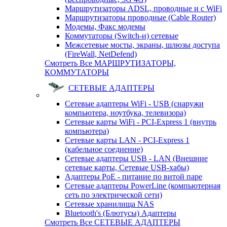
Маршрутизаторы ADSL, проводные и с WiFi
Маршрутизаторы проводные (Cable Router)
Модемы, Факс модемы
Коммутаторы (Switch-и) сетевые
Межсетевые мосты, экраны, шлюзы доступа
(FireWall, NetDefend)
Смотреть Все МАРШРУТИЗАТОРЫ,
КОММУТАТОРЫ
СЕТЕВЫЕ АДАПТЕРЫ
Сетевые адаптеры WiFi - USB (снаружи
компьютера, ноутбука, телевизора)
Сетевые карты WiFi - PCI-Express 1 (внутрь
компьютера)
Сетевые карты LAN - PCI-Express 1
(кабельное соедиение)
Сетевые адаптеры USB - LAN (Внешние
сетевые карты, Сетевые USB-хабы)
Адаптеры PoE - питание по витой паре
Сетевые адаптеры PowerLine (компьютерная
сеть по электрической сети)
Сетевые хранилища NAS
Bluetooth's (Блютусы) Адаптеры
Смотреть Все СЕТЕВЫЕ АДАПТЕРЫ