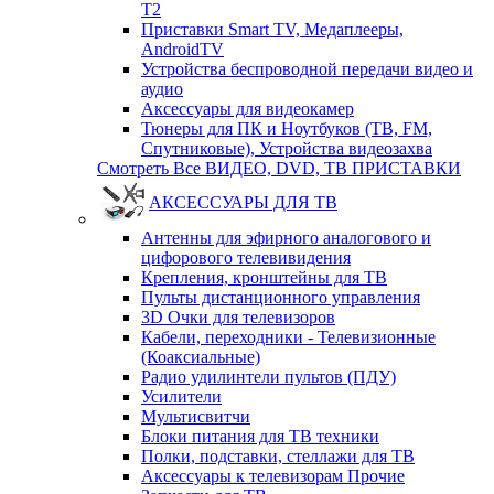
T2
Приставки Smart TV, Медаплееры,
AndroidTV
Устройства беспроводной передачи видео и
аудио
Аксессуары для видеокамер
Тюнеры для ПК и Ноутбуков (ТВ, FM,
Спутниковые), Устройства видеозахва
Смотреть Все ВИДЕО, DVD, ТВ ПРИСТАВКИ
АКСЕССУАРЫ ДЛЯ ТВ
Антенны для эфирного аналогового и
цифорового телевивидения
Крепления, кронштейны для ТВ
Пульты дистанционного управления
3D Очки для телевизоров
Кабели, переходники - Телевизионные
(Коаксиальные)
Радио удилинтели пультов (ПДУ)
Усилители
Мультисвитчи
Блоки питания для ТВ техники
Полки, подставки, стеллажи для ТВ
Аксессуары к телевизорам Прочие