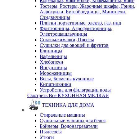
Кофеварки, Кофемолки, Кофемашины, Кофе
Тостеры, Ростеры, Жарочные шкафы, Грили,
Аэрогрили, Бутербродницы, Минипечи,
Сэндвичницы
Плитки портативные, электр, газ, инд
Фритюрницы, Аэрофритюрницы,
Электрошашлычницы
Соковыжималки, Прессы
Сушилки для овощей и фруктов
Блинницы
Вафельницы
Хлебопечи
Йогуртницы
Мороженницы
Весы, Безмены кухонные
Кипятильники
Устройства для фильтрации воды
Смотреть Все КУХОННАЯ МЕЛКАЯ
ТЕХНИКА ДЛЯ ДОМА
Стиральные машины
Сушильные машины для белья
Бойлеры, Водонагреватели
Пылесосы
Утюги