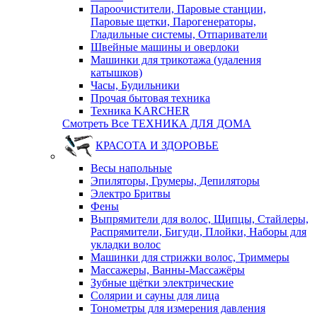
Пароочистители, Паровые станции,
Паровые щетки, Парогенераторы,
Гладильные системы, Отпариватели
Швейные машины и оверлоки
Машинки для трикотажа (удаления
катышков)
Часы, Будильники
Прочая бытовая техника
Техника KARCHER
Смотреть Все ТЕХНИКА ДЛЯ ДОМА
КРАСОТА И ЗДОРОВЬЕ
Весы напольные
Эпиляторы, Грумеры, Депиляторы
Электро Бритвы
Фены
Выпрямители для волос, Щипцы, Стайлеры,
Распрямители, Бигуди, Плойки, Наборы для
укладки волос
Машинки для стрижки волос, Триммеры
Массажеры, Ванны-Массажёры
Зубные щётки электрические
Солярии и сауны для лица
Тонометры для измерения давления