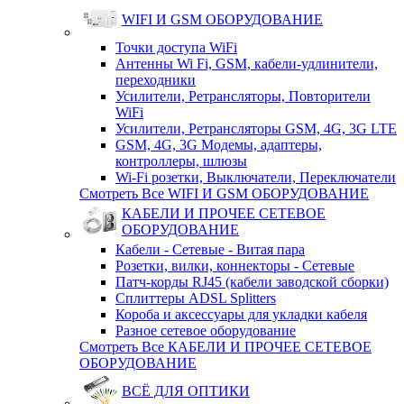
WIFI И GSM ОБОРУДОВАНИЕ
Точки доступа WiFi
Антенны Wi Fi, GSM, кабели-удлинители,
переходники
Усилители, Ретрансляторы, Повторители
WiFi
Усилители, Ретрансляторы GSM, 4G, 3G LTE
GSM, 4G, 3G Модемы, адаптеры,
контроллеры, шлюзы
Wi-Fi розетки, Выключатели, Переключатели
Смотреть Все WIFI И GSM ОБОРУДОВАНИЕ
КАБЕЛИ И ПРОЧЕЕ СЕТЕВОЕ
ОБОРУДОВАНИЕ
Кабели - Сетевые - Витая пара
Розетки, вилки, коннекторы - Сетевые
Патч-корды RJ45 (кабели заводской сборки)
Сплиттеры ADSL Splitters
Короба и аксессуары для укладки кабеля
Разное сетевое оборудование
Смотреть Все КАБЕЛИ И ПРОЧЕЕ СЕТЕВОЕ
ОБОРУДОВАНИЕ
ВСЁ ДЛЯ ОПТИКИ