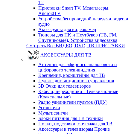
T2
Приставки Smart TV, Медаплееры,
AndroidTV
Устройства беспроводной передачи видео и
аудио
Аксессуары для видеокамер
Тюнеры для ПК и Ноутбуков (ТВ, FM,
Спутниковые), Устройства видеозахва
Смотреть Все ВИДЕО, DVD, ТВ ПРИСТАВКИ
АКСЕССУАРЫ ДЛЯ ТВ
Антенны для эфирного аналогового и
цифорового телевивидения
Крепления, кронштейны для ТВ
Пульты дистанционного управления
3D Очки для телевизоров
Кабели, переходники - Телевизионные
(Коаксиальные)
Радио удилинтели пультов (ПДУ)
Усилители
Мультисвитчи
Блоки питания для ТВ техники
Полки, подставки, стеллажи для ТВ
Аксессуары к телевизорам Прочие