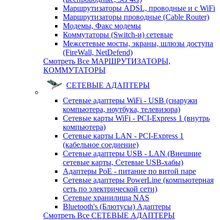
Маршрутизаторы ADSL, проводные и с WiFi
Маршрутизаторы проводные (Cable Router)
Модемы, Факс модемы
Коммутаторы (Switch-и) сетевые
Межсетевые мосты, экраны, шлюзы доступа
(FireWall, NetDefend)
Смотреть Все МАРШРУТИЗАТОРЫ,
КОММУТАТОРЫ
СЕТЕВЫЕ АДАПТЕРЫ
Сетевые адаптеры WiFi - USB (снаружи
компьютера, ноутбука, телевизора)
Сетевые карты WiFi - PCI-Express 1 (внутрь
компьютера)
Сетевые карты LAN - PCI-Express 1
(кабельное соедиение)
Сетевые адаптеры USB - LAN (Внешние
сетевые карты, Сетевые USB-хабы)
Адаптеры PoE - питание по витой паре
Сетевые адаптеры PowerLine (компьютерная
сеть по электрической сети)
Сетевые хранилища NAS
Bluetooth's (Блютусы) Адаптеры
Смотреть Все СЕТЕВЫЕ АДАПТЕРЫ