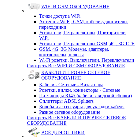
WIFI И GSM ОБОРУДОВАНИЕ
Точки доступа WiFi
Антенны Wi Fi, GSM, кабели-удлинители,
переходники
Усилители, Ретрансляторы, Повторители
WiFi
Усилители, Ретрансляторы GSM, 4G, 3G LTE
GSM, 4G, 3G Модемы, адаптеры,
контроллеры, шлюзы
Wi-Fi розетки, Выключатели, Переключатели
Смотреть Все WIFI И GSM ОБОРУДОВАНИЕ
КАБЕЛИ И ПРОЧЕЕ СЕТЕВОЕ
ОБОРУДОВАНИЕ
Кабели - Сетевые - Витая пара
Розетки, вилки, коннекторы - Сетевые
Патч-корды RJ45 (кабели заводской сборки)
Сплиттеры ADSL Splitters
Короба и аксессуары для укладки кабеля
Разное сетевое оборудование
Смотреть Все КАБЕЛИ И ПРОЧЕЕ СЕТЕВОЕ
ОБОРУДОВАНИЕ
ВСЁ ДЛЯ ОПТИКИ