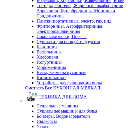
Кофеварки, Кофемолки, Кофемашины, Кофе
Тостеры, Ростеры, Жарочные шкафы, Грили,
Аэрогрили, Бутербродницы, Минипечи,
Сэндвичницы
Плитки портативные, электр, газ, инд
Фритюрницы, Аэрофритюрницы,
Электрошашлычницы
Соковыжималки, Прессы
Сушилки для овощей и фруктов
Блинницы
Вафельницы
Хлебопечи
Йогуртницы
Мороженницы
Весы, Безмены кухонные
Кипятильники
Устройства для фильтрации воды
Смотреть Все КУХОННАЯ МЕЛКАЯ
ТЕХНИКА ДЛЯ ДОМА
Стиральные машины
Сушильные машины для белья
Бойлеры, Водонагреватели
Пылесосы
Утюги