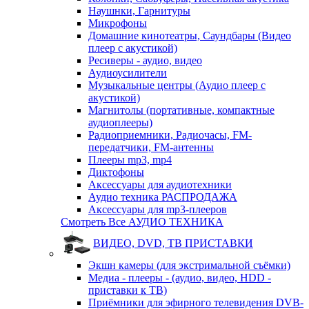
Наушнки, Гарнитуры
Микрофоны
Домашние кинотеатры, Саундбары (Видео
плеер с акустикой)
Ресиверы - аудио, видео
Аудиоусилители
Музыкальные центры (Аудио плеер с
акустикой)
Магнитолы (портативные, компактные
аудиоплееры)
Радиоприемники, Радиочасы, FM-
передатчики, FM-антенны
Плееры mp3, mp4
Диктофоны
Аксессуары для аудиотехники
Аудио техника РАСПРОДАЖА
Аксессуары для mp3-плееров
Смотреть Все АУДИО ТЕХНИКА
ВИДЕО, DVD, ТВ ПРИСТАВКИ
Экшн камеры (для экстримальной съёмки)
Медиа - плееры - (аудио, видео, HDD -
приставки к ТВ)
Приёмники для эфирного телевидения DVB-