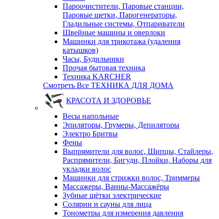
Пароочистители, Паровые станции,
Паровые щетки, Парогенераторы,
Гладильные системы, Отпариватели
Швейные машины и оверлоки
Машинки для трикотажа (удаления
катышков)
Часы, Будильники
Прочая бытовая техника
Техника KARCHER
Смотреть Все ТЕХНИКА ДЛЯ ДОМА
КРАСОТА И ЗДОРОВЬЕ
Весы напольные
Эпиляторы, Грумеры, Депиляторы
Электро Бритвы
Фены
Выпрямители для волос, Щипцы, Стайлеры,
Распрямители, Бигуди, Плойки, Наборы для
укладки волос
Машинки для стрижки волос, Триммеры
Массажеры, Ванны-Массажёры
Зубные щётки электрические
Солярии и сауны для лица
Тонометры для измерения давления