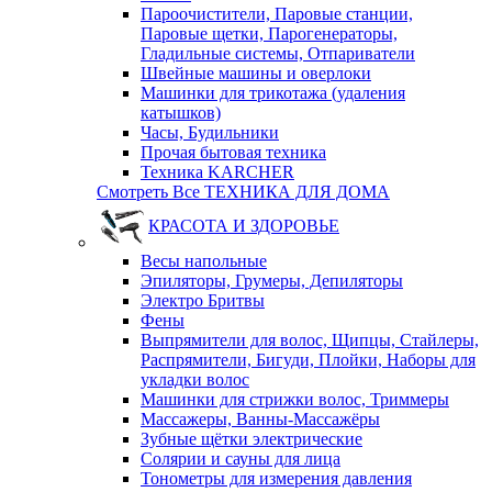
Пароочистители, Паровые станции,
Паровые щетки, Парогенераторы,
Гладильные системы, Отпариватели
Швейные машины и оверлоки
Машинки для трикотажа (удаления
катышков)
Часы, Будильники
Прочая бытовая техника
Техника KARCHER
Смотреть Все ТЕХНИКА ДЛЯ ДОМА
КРАСОТА И ЗДОРОВЬЕ
Весы напольные
Эпиляторы, Грумеры, Депиляторы
Электро Бритвы
Фены
Выпрямители для волос, Щипцы, Стайлеры,
Распрямители, Бигуди, Плойки, Наборы для
укладки волос
Машинки для стрижки волос, Триммеры
Массажеры, Ванны-Массажёры
Зубные щётки электрические
Солярии и сауны для лица
Тонометры для измерения давления