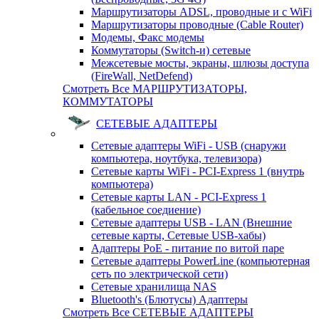
Маршрутизаторы ADSL, проводные и с WiFi
Маршрутизаторы проводные (Cable Router)
Модемы, Факс модемы
Коммутаторы (Switch-и) сетевые
Межсетевые мосты, экраны, шлюзы доступа
(FireWall, NetDefend)
Смотреть Все МАРШРУТИЗАТОРЫ,
КОММУТАТОРЫ
СЕТЕВЫЕ АДАПТЕРЫ
Сетевые адаптеры WiFi - USB (снаружи
компьютера, ноутбука, телевизора)
Сетевые карты WiFi - PCI-Express 1 (внутрь
компьютера)
Сетевые карты LAN - PCI-Express 1
(кабельное соедиение)
Сетевые адаптеры USB - LAN (Внешние
сетевые карты, Сетевые USB-хабы)
Адаптеры PoE - питание по витой паре
Сетевые адаптеры PowerLine (компьютерная
сеть по электрической сети)
Сетевые хранилища NAS
Bluetooth's (Блютусы) Адаптеры
Смотреть Все СЕТЕВЫЕ АДАПТЕРЫ