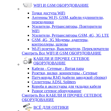
WIFI И GSM ОБОРУДОВАНИЕ
Точки доступа WiFi
Антенны Wi Fi, GSM, кабели-удлинители,
переходники
Усилители, Ретрансляторы, Повторители
WiFi
Усилители, Ретрансляторы GSM, 4G, 3G LTE
GSM, 4G, 3G Модемы, адаптеры,
контроллеры, шлюзы
Wi-Fi розетки, Выключатели, Переключатели
Смотреть Все WIFI И GSM ОБОРУДОВАНИЕ
КАБЕЛИ И ПРОЧЕЕ СЕТЕВОЕ
ОБОРУДОВАНИЕ
Кабели - Сетевые - Витая пара
Розетки, вилки, коннекторы - Сетевые
Патч-корды RJ45 (кабели заводской сборки)
Сплиттеры ADSL Splitters
Короба и аксессуары для укладки кабеля
Разное сетевое оборудование
Смотреть Все КАБЕЛИ И ПРОЧЕЕ СЕТЕВОЕ
ОБОРУДОВАНИЕ
ВСЁ ДЛЯ ОПТИКИ