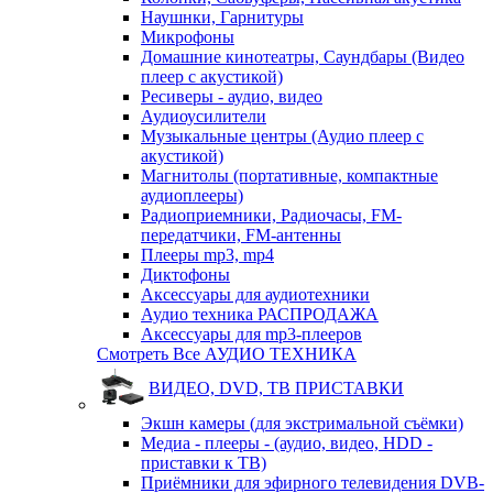
Наушнки, Гарнитуры
Микрофоны
Домашние кинотеатры, Саундбары (Видео
плеер с акустикой)
Ресиверы - аудио, видео
Аудиоусилители
Музыкальные центры (Аудио плеер с
акустикой)
Магнитолы (портативные, компактные
аудиоплееры)
Радиоприемники, Радиочасы, FM-
передатчики, FM-антенны
Плееры mp3, mp4
Диктофоны
Аксессуары для аудиотехники
Аудио техника РАСПРОДАЖА
Аксессуары для mp3-плееров
Смотреть Все АУДИО ТЕХНИКА
ВИДЕО, DVD, ТВ ПРИСТАВКИ
Экшн камеры (для экстримальной съёмки)
Медиа - плееры - (аудио, видео, HDD -
приставки к ТВ)
Приёмники для эфирного телевидения DVB-