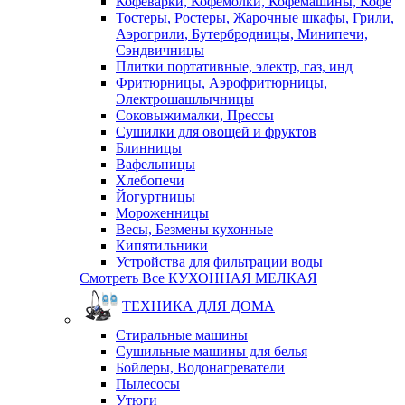
Кофеварки, Кофемолки, Кофемашины, Кофе
Тостеры, Ростеры, Жарочные шкафы, Грили,
Аэрогрили, Бутербродницы, Минипечи,
Сэндвичницы
Плитки портативные, электр, газ, инд
Фритюрницы, Аэрофритюрницы,
Электрошашлычницы
Соковыжималки, Прессы
Сушилки для овощей и фруктов
Блинницы
Вафельницы
Хлебопечи
Йогуртницы
Мороженницы
Весы, Безмены кухонные
Кипятильники
Устройства для фильтрации воды
Смотреть Все КУХОННАЯ МЕЛКАЯ
ТЕХНИКА ДЛЯ ДОМА
Стиральные машины
Сушильные машины для белья
Бойлеры, Водонагреватели
Пылесосы
Утюги