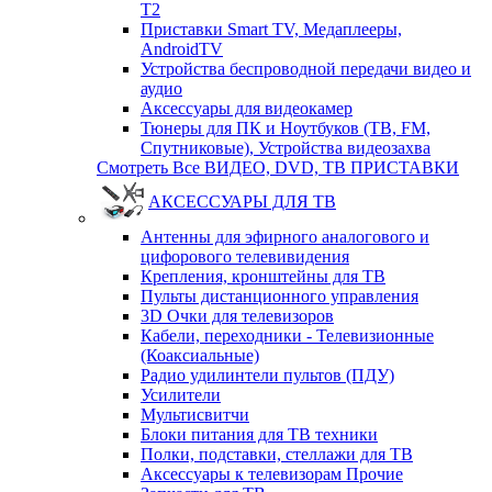
T2
Приставки Smart TV, Медаплееры,
AndroidTV
Устройства беспроводной передачи видео и
аудио
Аксессуары для видеокамер
Тюнеры для ПК и Ноутбуков (ТВ, FM,
Спутниковые), Устройства видеозахва
Смотреть Все ВИДЕО, DVD, ТВ ПРИСТАВКИ
АКСЕССУАРЫ ДЛЯ ТВ
Антенны для эфирного аналогового и
цифорового телевивидения
Крепления, кронштейны для ТВ
Пульты дистанционного управления
3D Очки для телевизоров
Кабели, переходники - Телевизионные
(Коаксиальные)
Радио удилинтели пультов (ПДУ)
Усилители
Мультисвитчи
Блоки питания для ТВ техники
Полки, подставки, стеллажи для ТВ
Аксессуары к телевизорам Прочие