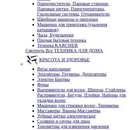
Пароочистители, Паровые станции,
Паровые щетки, Парогенераторы,
Гладильные системы, Отпариватели
Швейные машины и оверлоки
Машинки для трикотажа (удаления
катышков)
Часы, Будильники
Прочая бытовая техника
Техника KARCHER
Смотреть Все ТЕХНИКА ДЛЯ ДОМА
КРАСОТА И ЗДОРОВЬЕ
Весы напольные
Эпиляторы, Грумеры, Депиляторы
Электро Бритвы
Фены
Выпрямители для волос, Щипцы, Стайлеры,
Распрямители, Бигуди, Плойки, Наборы для
укладки волос
Машинки для стрижки волос, Триммеры
Массажеры, Ванны-Массажёры
Зубные щётки электрические
Солярии и сауны для лица
Тонометры для измерения давления