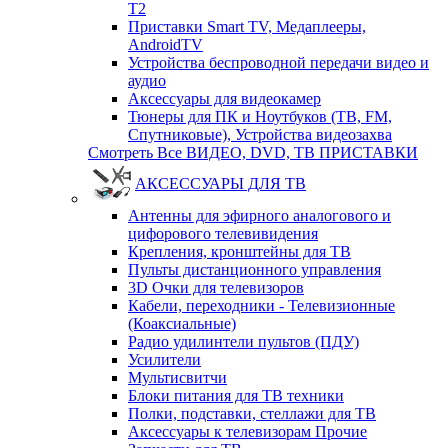
T2
Приставки Smart TV, Медаплееры,
AndroidTV
Устройства беспроводной передачи видео и
аудио
Аксессуары для видеокамер
Тюнеры для ПК и Ноутбуков (ТВ, FM,
Спутниковые), Устройства видеозахва
Смотреть Все ВИДЕО, DVD, ТВ ПРИСТАВКИ
АКСЕССУАРЫ ДЛЯ ТВ
Антенны для эфирного аналогового и
цифорового телевивидения
Крепления, кронштейны для ТВ
Пульты дистанционного управления
3D Очки для телевизоров
Кабели, переходники - Телевизионные
(Коаксиальные)
Радио удилинтели пультов (ПДУ)
Усилители
Мультисвитчи
Блоки питания для ТВ техники
Полки, подставки, стеллажи для ТВ
Аксессуары к телевизорам Прочие