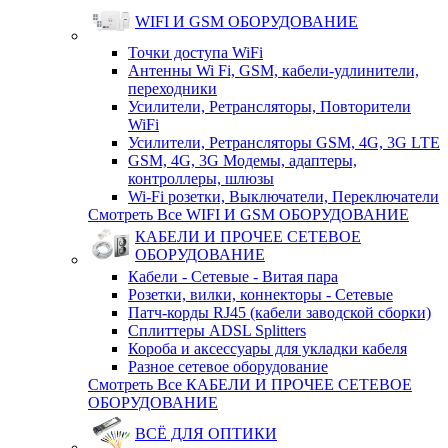
WIFI И GSM ОБОРУДОВАНИЕ
Точки доступа WiFi
Антенны Wi Fi, GSM, кабели-удлинители,
переходники
Усилители, Ретрансляторы, Повторители
WiFi
Усилители, Ретрансляторы GSM, 4G, 3G LTE
GSM, 4G, 3G Модемы, адаптеры,
контроллеры, шлюзы
Wi-Fi розетки, Выключатели, Переключатели
Смотреть Все WIFI И GSM ОБОРУДОВАНИЕ
КАБЕЛИ И ПРОЧЕЕ СЕТЕВОЕ
ОБОРУДОВАНИЕ
Кабели - Сетевые - Витая пара
Розетки, вилки, коннекторы - Сетевые
Патч-корды RJ45 (кабели заводской сборки)
Сплиттеры ADSL Splitters
Короба и аксессуары для укладки кабеля
Разное сетевое оборудование
Смотреть Все КАБЕЛИ И ПРОЧЕЕ СЕТЕВОЕ
ОБОРУДОВАНИЕ
ВСЁ ДЛЯ ОПТИКИ