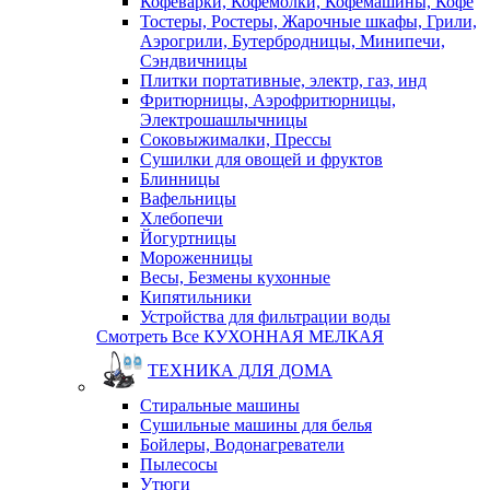
Кофеварки, Кофемолки, Кофемашины, Кофе
Тостеры, Ростеры, Жарочные шкафы, Грили,
Аэрогрили, Бутербродницы, Минипечи,
Сэндвичницы
Плитки портативные, электр, газ, инд
Фритюрницы, Аэрофритюрницы,
Электрошашлычницы
Соковыжималки, Прессы
Сушилки для овощей и фруктов
Блинницы
Вафельницы
Хлебопечи
Йогуртницы
Мороженницы
Весы, Безмены кухонные
Кипятильники
Устройства для фильтрации воды
Смотреть Все КУХОННАЯ МЕЛКАЯ
ТЕХНИКА ДЛЯ ДОМА
Стиральные машины
Сушильные машины для белья
Бойлеры, Водонагреватели
Пылесосы
Утюги