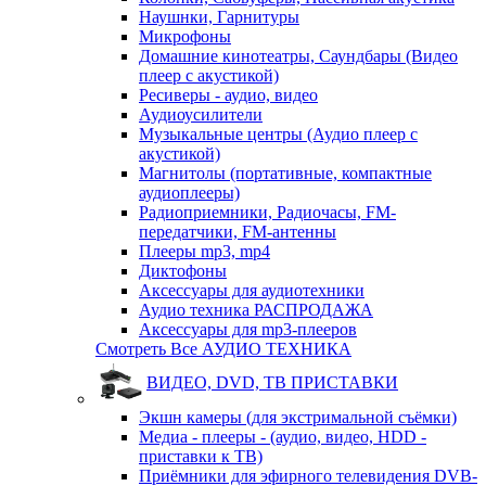
Наушнки, Гарнитуры
Микрофоны
Домашние кинотеатры, Саундбары (Видео
плеер с акустикой)
Ресиверы - аудио, видео
Аудиоусилители
Музыкальные центры (Аудио плеер с
акустикой)
Магнитолы (портативные, компактные
аудиоплееры)
Радиоприемники, Радиочасы, FM-
передатчики, FM-антенны
Плееры mp3, mp4
Диктофоны
Аксессуары для аудиотехники
Аудио техника РАСПРОДАЖА
Аксессуары для mp3-плееров
Смотреть Все АУДИО ТЕХНИКА
ВИДЕО, DVD, ТВ ПРИСТАВКИ
Экшн камеры (для экстримальной съёмки)
Медиа - плееры - (аудио, видео, HDD -
приставки к ТВ)
Приёмники для эфирного телевидения DVB-