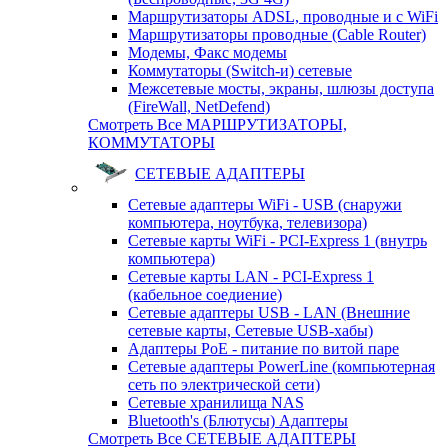
Маршрутизаторы ADSL, проводные и с WiFi
Маршрутизаторы проводные (Cable Router)
Модемы, Факс модемы
Коммутаторы (Switch-и) сетевые
Межсетевые мосты, экраны, шлюзы доступа
(FireWall, NetDefend)
Смотреть Все МАРШРУТИЗАТОРЫ,
КОММУТАТОРЫ
СЕТЕВЫЕ АДАПТЕРЫ
Сетевые адаптеры WiFi - USB (снаружи
компьютера, ноутбука, телевизора)
Сетевые карты WiFi - PCI-Express 1 (внутрь
компьютера)
Сетевые карты LAN - PCI-Express 1
(кабельное соедиение)
Сетевые адаптеры USB - LAN (Внешние
сетевые карты, Сетевые USB-хабы)
Адаптеры PoE - питание по витой паре
Сетевые адаптеры PowerLine (компьютерная
сеть по электрической сети)
Сетевые хранилища NAS
Bluetooth's (Блютусы) Адаптеры
Смотреть Все СЕТЕВЫЕ АДАПТЕРЫ