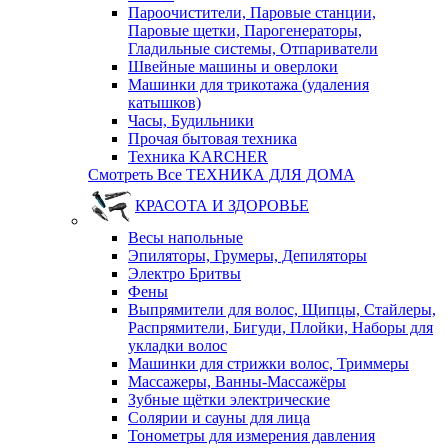
Пароочистители, Паровые станции,
Паровые щетки, Парогенераторы,
Гладильные системы, Отпариватели
Швейные машины и оверлоки
Машинки для трикотажа (удаления
катышков)
Часы, Будильники
Прочая бытовая техника
Техника KARCHER
Смотреть Все ТЕХНИКА ДЛЯ ДОМА
КРАСОТА И ЗДОРОВЬЕ
Весы напольные
Эпиляторы, Грумеры, Депиляторы
Электро Бритвы
Фены
Выпрямители для волос, Щипцы, Стайлеры,
Распрямители, Бигуди, Плойки, Наборы для
укладки волос
Машинки для стрижки волос, Триммеры
Массажеры, Ванны-Массажёры
Зубные щётки электрические
Солярии и сауны для лица
Тонометры для измерения давления