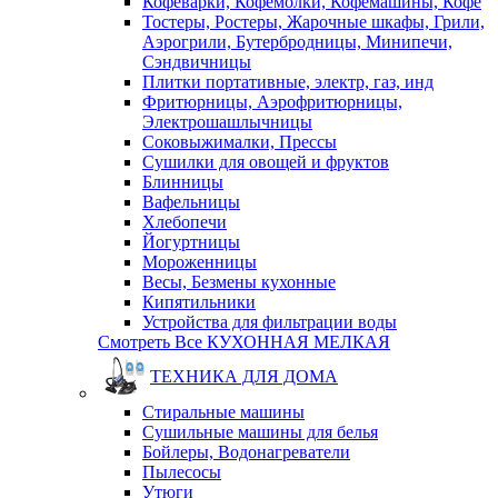
Кофеварки, Кофемолки, Кофемашины, Кофе
Тостеры, Ростеры, Жарочные шкафы, Грили,
Аэрогрили, Бутербродницы, Минипечи,
Сэндвичницы
Плитки портативные, электр, газ, инд
Фритюрницы, Аэрофритюрницы,
Электрошашлычницы
Соковыжималки, Прессы
Сушилки для овощей и фруктов
Блинницы
Вафельницы
Хлебопечи
Йогуртницы
Мороженницы
Весы, Безмены кухонные
Кипятильники
Устройства для фильтрации воды
Смотреть Все КУХОННАЯ МЕЛКАЯ
ТЕХНИКА ДЛЯ ДОМА
Стиральные машины
Сушильные машины для белья
Бойлеры, Водонагреватели
Пылесосы
Утюги