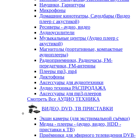
Наушнки, Гарнитуры
Микрофоны
Домашние кинотеатры, Саундбары (Видео
плеер с акустикой)
Ресиверы - аудио, видео
Аудиоусилители
Музыкальные центры (Аудио плеер с
акустикой)
Магнитолы (портативные, компактные
аудиоплееры)
Радиоприемники, Радиочасы, FM-
передатчики, FM-антенны
Плееры mp3, mp4
Диктофоны
Аксессуары для аудиотехники
Аудио техника РАСПРОДАЖА
Аксессуары для mp3-плееров
Смотреть Все АУДИО ТЕХНИКА
ВИДЕО, DVD, ТВ ПРИСТАВКИ
Экшн камеры (для экстримальной съёмки)
Медиа - плееры - (аудио, видео, HDD -
приставки к ТВ)
Приёмники для эфирного телевидения DVB-