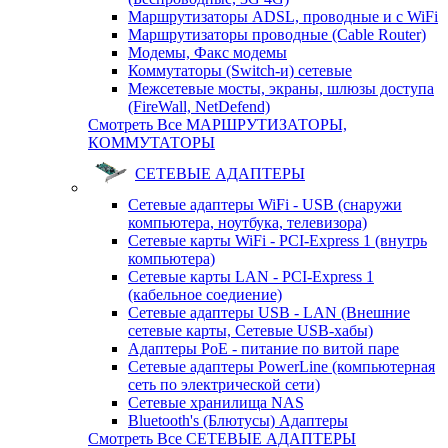
Маршрутизаторы ADSL, проводные и с WiFi
Маршрутизаторы проводные (Cable Router)
Модемы, Факс модемы
Коммутаторы (Switch-и) сетевые
Межсетевые мосты, экраны, шлюзы доступа
(FireWall, NetDefend)
Смотреть Все МАРШРУТИЗАТОРЫ,
КОММУТАТОРЫ
СЕТЕВЫЕ АДАПТЕРЫ
Сетевые адаптеры WiFi - USB (снаружи
компьютера, ноутбука, телевизора)
Сетевые карты WiFi - PCI-Express 1 (внутрь
компьютера)
Сетевые карты LAN - PCI-Express 1
(кабельное соедиение)
Сетевые адаптеры USB - LAN (Внешние
сетевые карты, Сетевые USB-хабы)
Адаптеры PoE - питание по витой паре
Сетевые адаптеры PowerLine (компьютерная
сеть по электрической сети)
Сетевые хранилища NAS
Bluetooth's (Блютусы) Адаптеры
Смотреть Все СЕТЕВЫЕ АДАПТЕРЫ