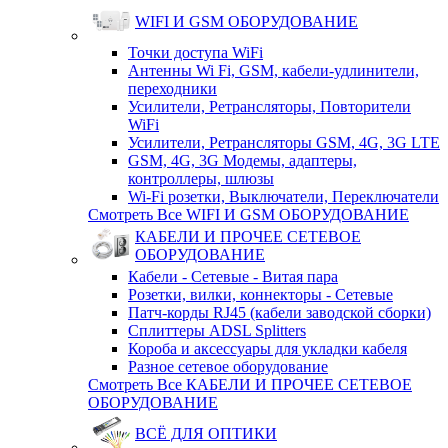
WIFI И GSM ОБОРУДОВАНИЕ
Точки доступа WiFi
Антенны Wi Fi, GSM, кабели-удлинители,
переходники
Усилители, Ретрансляторы, Повторители
WiFi
Усилители, Ретрансляторы GSM, 4G, 3G LTE
GSM, 4G, 3G Модемы, адаптеры,
контроллеры, шлюзы
Wi-Fi розетки, Выключатели, Переключатели
Смотреть Все WIFI И GSM ОБОРУДОВАНИЕ
КАБЕЛИ И ПРОЧЕЕ СЕТЕВОЕ
ОБОРУДОВАНИЕ
Кабели - Сетевые - Витая пара
Розетки, вилки, коннекторы - Сетевые
Патч-корды RJ45 (кабели заводской сборки)
Сплиттеры ADSL Splitters
Короба и аксессуары для укладки кабеля
Разное сетевое оборудование
Смотреть Все КАБЕЛИ И ПРОЧЕЕ СЕТЕВОЕ
ОБОРУДОВАНИЕ
ВСЁ ДЛЯ ОПТИКИ