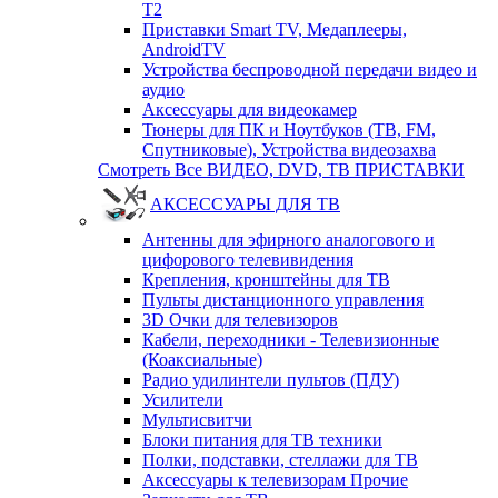
T2
Приставки Smart TV, Медаплееры,
AndroidTV
Устройства беспроводной передачи видео и
аудио
Аксессуары для видеокамер
Тюнеры для ПК и Ноутбуков (ТВ, FM,
Спутниковые), Устройства видеозахва
Смотреть Все ВИДЕО, DVD, ТВ ПРИСТАВКИ
АКСЕССУАРЫ ДЛЯ ТВ
Антенны для эфирного аналогового и
цифорового телевивидения
Крепления, кронштейны для ТВ
Пульты дистанционного управления
3D Очки для телевизоров
Кабели, переходники - Телевизионные
(Коаксиальные)
Радио удилинтели пультов (ПДУ)
Усилители
Мультисвитчи
Блоки питания для ТВ техники
Полки, подставки, стеллажи для ТВ
Аксессуары к телевизорам Прочие