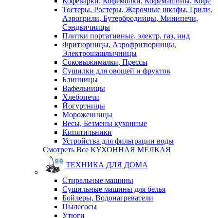
Кофеварки, Кофемолки, Кофемашины, Кофе
Тостеры, Ростеры, Жарочные шкафы, Грили,
Аэрогрили, Бутербродницы, Минипечи,
Сэндвичницы
Плитки портативные, электр, газ, инд
Фритюрницы, Аэрофритюрницы,
Электрошашлычницы
Соковыжималки, Прессы
Сушилки для овощей и фруктов
Блинницы
Вафельницы
Хлебопечи
Йогуртницы
Мороженницы
Весы, Безмены кухонные
Кипятильники
Устройства для фильтрации воды
Смотреть Все КУХОННАЯ МЕЛКАЯ
ТЕХНИКА ДЛЯ ДОМА
Стиральные машины
Сушильные машины для белья
Бойлеры, Водонагреватели
Пылесосы
Утюги