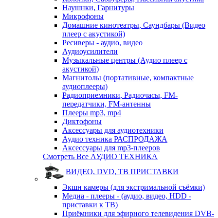
Наушнки, Гарнитуры
Микрофоны
Домашние кинотеатры, Саундбары (Видео
плеер с акустикой)
Ресиверы - аудио, видео
Аудиоусилители
Музыкальные центры (Аудио плеер с
акустикой)
Магнитолы (портативные, компактные
аудиоплееры)
Радиоприемники, Радиочасы, FM-
передатчики, FM-антенны
Плееры mp3, mp4
Диктофоны
Аксессуары для аудиотехники
Аудио техника РАСПРОДАЖА
Аксессуары для mp3-плееров
Смотреть Все АУДИО ТЕХНИКА
ВИДЕО, DVD, ТВ ПРИСТАВКИ
Экшн камеры (для экстримальной съёмки)
Медиа - плееры - (аудио, видео, HDD -
приставки к ТВ)
Приёмники для эфирного телевидения DVB-