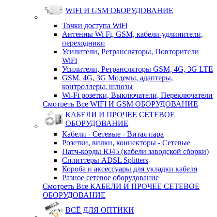
WIFI И GSM ОБОРУДОВАНИЕ
Точки доступа WiFi
Антенны Wi Fi, GSM, кабели-удлинители,
переходники
Усилители, Ретрансляторы, Повторители
WiFi
Усилители, Ретрансляторы GSM, 4G, 3G LTE
GSM, 4G, 3G Модемы, адаптеры,
контроллеры, шлюзы
Wi-Fi розетки, Выключатели, Переключатели
Смотреть Все WIFI И GSM ОБОРУДОВАНИЕ
КАБЕЛИ И ПРОЧЕЕ СЕТЕВОЕ
ОБОРУДОВАНИЕ
Кабели - Сетевые - Витая пара
Розетки, вилки, коннекторы - Сетевые
Патч-корды RJ45 (кабели заводской сборки)
Сплиттеры ADSL Splitters
Короба и аксессуары для укладки кабеля
Разное сетевое оборудование
Смотреть Все КАБЕЛИ И ПРОЧЕЕ СЕТЕВОЕ
ОБОРУДОВАНИЕ
ВСЁ ДЛЯ ОПТИКИ