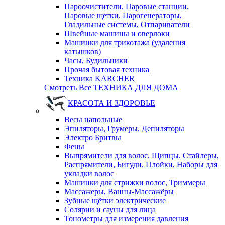
Пароочистители, Паровые станции,
Паровые щетки, Парогенераторы,
Гладильные системы, Отпариватели
Швейные машины и оверлоки
Машинки для трикотажа (удаления
катышков)
Часы, Будильники
Прочая бытовая техника
Техника KARCHER
Смотреть Все ТЕХНИКА ДЛЯ ДОМА
КРАСОТА И ЗДОРОВЬЕ
Весы напольные
Эпиляторы, Грумеры, Депиляторы
Электро Бритвы
Фены
Выпрямители для волос, Щипцы, Стайлеры,
Распрямители, Бигуди, Плойки, Наборы для
укладки волос
Машинки для стрижки волос, Триммеры
Массажеры, Ванны-Массажёры
Зубные щётки электрические
Солярии и сауны для лица
Тонометры для измерения давления