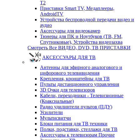
T2
Приставки Smart TV, Медаплееры,
AndroidTV
Устройства беспроводной передачи видео и
аудио
Аксессуары для видеокамер
Тюнеры для ПК и Ноутбуков (ТВ, FM,
Спутниковые), Устройства видеозахва
Смотреть Все ВИДЕО, DVD, ТВ ПРИСТАВКИ
АКСЕССУАРЫ ДЛЯ ТВ
Антенны для эфирного аналогового и
цифорового телевивидения
Крепления, кронштейны для ТВ
Пульты дистанционного управления
3D Очки для телевизоров
Кабели, переходники - Телевизионные
(Коаксиальные)
Радио удилинтели пультов (ПДУ)
Усилители
Мультисвитчи
Блоки питания для ТВ техники
Полки, подставки, стеллажи для ТВ
Аксессуары к телевизорам Прочие