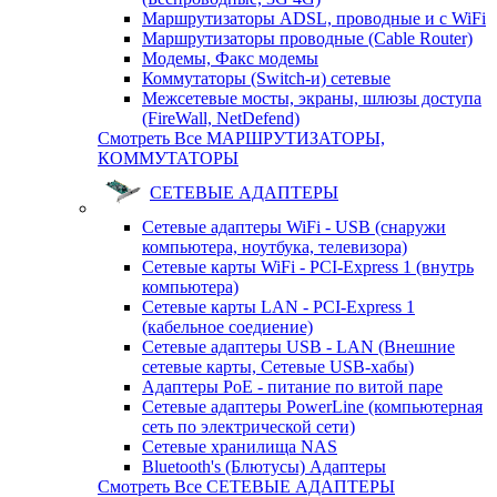
Маршрутизаторы ADSL, проводные и с WiFi
Маршрутизаторы проводные (Cable Router)
Модемы, Факс модемы
Коммутаторы (Switch-и) сетевые
Межсетевые мосты, экраны, шлюзы доступа
(FireWall, NetDefend)
Смотреть Все МАРШРУТИЗАТОРЫ,
КОММУТАТОРЫ
СЕТЕВЫЕ АДАПТЕРЫ
Сетевые адаптеры WiFi - USB (снаружи
компьютера, ноутбука, телевизора)
Сетевые карты WiFi - PCI-Express 1 (внутрь
компьютера)
Сетевые карты LAN - PCI-Express 1
(кабельное соедиение)
Сетевые адаптеры USB - LAN (Внешние
сетевые карты, Сетевые USB-хабы)
Адаптеры PoE - питание по витой паре
Сетевые адаптеры PowerLine (компьютерная
сеть по электрической сети)
Сетевые хранилища NAS
Bluetooth's (Блютусы) Адаптеры
Смотреть Все СЕТЕВЫЕ АДАПТЕРЫ