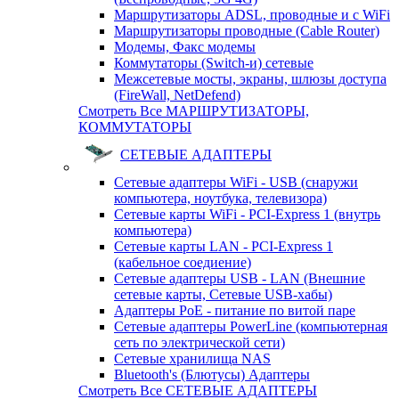
Маршрутизаторы ADSL, проводные и с WiFi
Маршрутизаторы проводные (Cable Router)
Модемы, Факс модемы
Коммутаторы (Switch-и) сетевые
Межсетевые мосты, экраны, шлюзы доступа
(FireWall, NetDefend)
Смотреть Все МАРШРУТИЗАТОРЫ,
КОММУТАТОРЫ
СЕТЕВЫЕ АДАПТЕРЫ
Сетевые адаптеры WiFi - USB (снаружи
компьютера, ноутбука, телевизора)
Сетевые карты WiFi - PCI-Express 1 (внутрь
компьютера)
Сетевые карты LAN - PCI-Express 1
(кабельное соедиение)
Сетевые адаптеры USB - LAN (Внешние
сетевые карты, Сетевые USB-хабы)
Адаптеры PoE - питание по витой паре
Сетевые адаптеры PowerLine (компьютерная
сеть по электрической сети)
Сетевые хранилища NAS
Bluetooth's (Блютусы) Адаптеры
Смотреть Все СЕТЕВЫЕ АДАПТЕРЫ