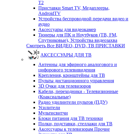
T2
Приставки Smart TV, Медаплееры,
AndroidTV
Устройства беспроводной передачи видео и
аудио
Аксессуары для видеокамер
Тюнеры для ПК и Ноутбуков (ТВ, FM,
Спутниковые), Устройства видеозахва
Смотреть Все ВИДЕО, DVD, ТВ ПРИСТАВКИ
АКСЕССУАРЫ ДЛЯ ТВ
Антенны для эфирного аналогового и
цифорового телевивидения
Крепления, кронштейны для ТВ
Пульты дистанционного управления
3D Очки для телевизоров
Кабели, переходники - Телевизионные
(Коаксиальные)
Радио удилинтели пультов (ПДУ)
Усилители
Мультисвитчи
Блоки питания для ТВ техники
Полки, подставки, стеллажи для ТВ
Аксессуары к телевизорам Прочие