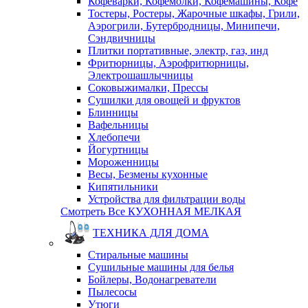
Кофеварки, Кофемолки, Кофемашины, Кофе
Тостеры, Ростеры, Жарочные шкафы, Грили,
Аэрогрили, Бутербродницы, Минипечи,
Сэндвичницы
Плитки портативные, электр, газ, инд
Фритюрницы, Аэрофритюрницы,
Электрошашлычницы
Соковыжималки, Прессы
Сушилки для овощей и фруктов
Блинницы
Вафельницы
Хлебопечи
Йогуртницы
Мороженницы
Весы, Безмены кухонные
Кипятильники
Устройства для фильтрации воды
Смотреть Все КУХОННАЯ МЕЛКАЯ
ТЕХНИКА ДЛЯ ДОМА
Стиральные машины
Сушильные машины для белья
Бойлеры, Водонагреватели
Пылесосы
Утюги