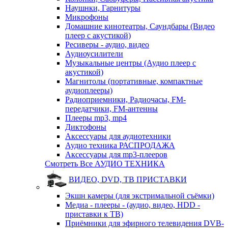
Наушнки, Гарнитуры
Микрофоны
Домашние кинотеатры, Саундбары (Видео
плеер с акустикой)
Ресиверы - аудио, видео
Аудиоусилители
Музыкальные центры (Аудио плеер с
акустикой)
Магнитолы (портативные, компактные
аудиоплееры)
Радиоприемники, Радиочасы, FM-
передатчики, FM-антенны
Плееры mp3, mp4
Диктофоны
Аксессуары для аудиотехники
Аудио техника РАСПРОДАЖА
Аксессуары для mp3-плееров
Смотреть Все АУДИО ТЕХНИКА
ВИДЕО, DVD, ТВ ПРИСТАВКИ
Экшн камеры (для экстримальной съёмки)
Медиа - плееры - (аудио, видео, HDD -
приставки к ТВ)
Приёмники для эфирного телевидения DVB-