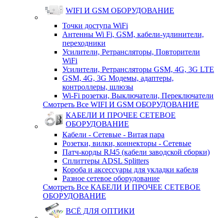
WIFI И GSM ОБОРУДОВАНИЕ
Точки доступа WiFi
Антенны Wi Fi, GSM, кабели-удлинители,
переходники
Усилители, Ретрансляторы, Повторители
WiFi
Усилители, Ретрансляторы GSM, 4G, 3G LTE
GSM, 4G, 3G Модемы, адаптеры,
контроллеры, шлюзы
Wi-Fi розетки, Выключатели, Переключатели
Смотреть Все WIFI И GSM ОБОРУДОВАНИЕ
КАБЕЛИ И ПРОЧЕЕ СЕТЕВОЕ
ОБОРУДОВАНИЕ
Кабели - Сетевые - Витая пара
Розетки, вилки, коннекторы - Сетевые
Патч-корды RJ45 (кабели заводской сборки)
Сплиттеры ADSL Splitters
Короба и аксессуары для укладки кабеля
Разное сетевое оборудование
Смотреть Все КАБЕЛИ И ПРОЧЕЕ СЕТЕВОЕ
ОБОРУДОВАНИЕ
ВСЁ ДЛЯ ОПТИКИ