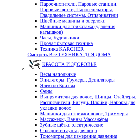
Пароочистители, Паровые станции,
Паровые щетки, Парогенераторы,
Гладильные системы, Отпариватели
Швейные машины и оверлоки
Машинки для трикотажа (удаления
катышков)
Часы, Будильники
Прочая бытовая техника
Техника KARCHER
Смотреть Все ТЕХНИКА ДЛЯ ДОМА
КРАСОТА И ЗДОРОВЬЕ
Весы напольные
Эпиляторы, Грумеры, Депиляторы
Электро Бритвы
Фены
Выпрямители для волос, Щипцы, Стайлеры,
Распрямители, Бигуди, Плойки, Наборы для
укладки волос
Машинки для стрижки волос, Триммеры
Массажеры, Ванны-Массажёры
Зубные щётки электрические
Солярии и сауны для лица
Тонометры для измерения давления