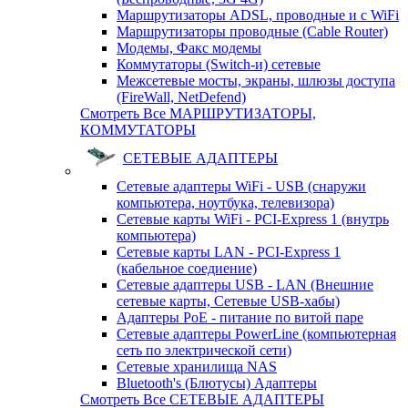
Маршрутизаторы ADSL, проводные и с WiFi
Маршрутизаторы проводные (Cable Router)
Модемы, Факс модемы
Коммутаторы (Switch-и) сетевые
Межсетевые мосты, экраны, шлюзы доступа
(FireWall, NetDefend)
Смотреть Все МАРШРУТИЗАТОРЫ,
КОММУТАТОРЫ
СЕТЕВЫЕ АДАПТЕРЫ
Сетевые адаптеры WiFi - USB (снаружи
компьютера, ноутбука, телевизора)
Сетевые карты WiFi - PCI-Express 1 (внутрь
компьютера)
Сетевые карты LAN - PCI-Express 1
(кабельное соедиение)
Сетевые адаптеры USB - LAN (Внешние
сетевые карты, Сетевые USB-хабы)
Адаптеры PoE - питание по витой паре
Сетевые адаптеры PowerLine (компьютерная
сеть по электрической сети)
Сетевые хранилища NAS
Bluetooth's (Блютусы) Адаптеры
Смотреть Все СЕТЕВЫЕ АДАПТЕРЫ