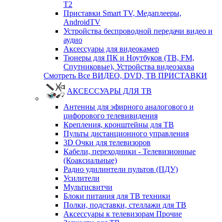
T2
Приставки Smart TV, Медаплееры,
AndroidTV
Устройства беспроводной передачи видео и
аудио
Аксессуары для видеокамер
Тюнеры для ПК и Ноутбуков (ТВ, FM,
Спутниковые), Устройства видеозахва
Смотреть Все ВИДЕО, DVD, ТВ ПРИСТАВКИ
АКСЕССУАРЫ ДЛЯ ТВ
Антенны для эфирного аналогового и
цифорового телевивидения
Крепления, кронштейны для ТВ
Пульты дистанционного управления
3D Очки для телевизоров
Кабели, переходники - Телевизионные
(Коаксиальные)
Радио удилинтели пультов (ПДУ)
Усилители
Мультисвитчи
Блоки питания для ТВ техники
Полки, подставки, стеллажи для ТВ
Аксессуары к телевизорам Прочие