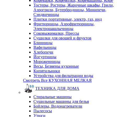
Кофеварки, Кофемолки, Кофемашины, Кофе
Тостеры, Ростеры, Жарочные шкафы, Грили,
Аэрогрили, Бутербродницы, Минипечи,
Сэндвичницы
Плитки портативные, электр, газ, инд
Фритюрницы, Аэрофритюрницы,
Электрошашлычницы
Соковыжималки, Прессы
Сушилки для овощей и фруктов
Блинницы
Вафельницы
Хлебопечи
Йогуртницы
Мороженницы
Весы, Безмены кухонные
Кипятильники
Устройства для фильтрации воды
Смотреть Все КУХОННАЯ МЕЛКАЯ
ТЕХНИКА ДЛЯ ДОМА
Стиральные машины
Сушильные машины для белья
Бойлеры, Водонагреватели
Пылесосы
Утюги