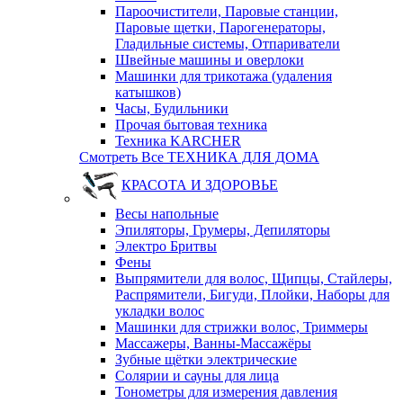
Пароочистители, Паровые станции,
Паровые щетки, Парогенераторы,
Гладильные системы, Отпариватели
Швейные машины и оверлоки
Машинки для трикотажа (удаления
катышков)
Часы, Будильники
Прочая бытовая техника
Техника KARCHER
Смотреть Все ТЕХНИКА ДЛЯ ДОМА
КРАСОТА И ЗДОРОВЬЕ
Весы напольные
Эпиляторы, Грумеры, Депиляторы
Электро Бритвы
Фены
Выпрямители для волос, Щипцы, Стайлеры,
Распрямители, Бигуди, Плойки, Наборы для
укладки волос
Машинки для стрижки волос, Триммеры
Массажеры, Ванны-Массажёры
Зубные щётки электрические
Солярии и сауны для лица
Тонометры для измерения давления