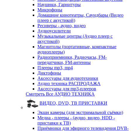
Наушнки, Гарнитуры
Микрофоны
Домашние кинотеатры, Саундбары (Видео
плеер с акустикой)
Ресиверы - аудио, видео
Аудиоусилители
Музыкальные центры (Аудио плеер с
акустикой)
Магнитолы (портативные, компактные
аудиоплееры)
Радиоприемники, Радиочасы, FM-
передатчики, FM-антенны
Плееры mp3, mp4
Диктофоны
Аксессуары для аудиотехники
Аудио техника РАСПРОДАЖА
Аксессуары для mp3-плееров
Смотреть Все АУДИО ТЕХНИКА
ВИДЕО, DVD, ТВ ПРИСТАВКИ
Экшн камеры (для экстримальной съёмки)
Медиа - плееры - (аудио, видео, HDD -
приставки к ТВ)
Приёмники для эфирного телевидения DVB-