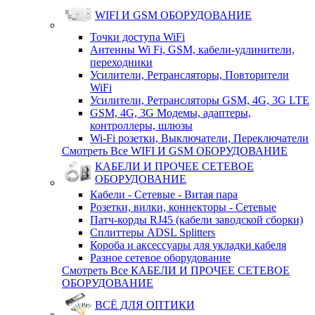
WIFI И GSM ОБОРУДОВАНИЕ
Точки доступа WiFi
Антенны Wi Fi, GSM, кабели-удлинители,
переходники
Усилители, Ретрансляторы, Повторители
WiFi
Усилители, Ретрансляторы GSM, 4G, 3G LTE
GSM, 4G, 3G Модемы, адаптеры,
контроллеры, шлюзы
Wi-Fi розетки, Выключатели, Переключатели
Смотреть Все WIFI И GSM ОБОРУДОВАНИЕ
КАБЕЛИ И ПРОЧЕЕ СЕТЕВОЕ
ОБОРУДОВАНИЕ
Кабели - Сетевые - Витая пара
Розетки, вилки, коннекторы - Сетевые
Патч-корды RJ45 (кабели заводской сборки)
Сплиттеры ADSL Splitters
Короба и аксессуары для укладки кабеля
Разное сетевое оборудование
Смотреть Все КАБЕЛИ И ПРОЧЕЕ СЕТЕВОЕ
ОБОРУДОВАНИЕ
ВСЁ ДЛЯ ОПТИКИ