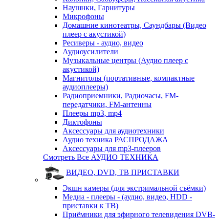
Наушнки, Гарнитуры
Микрофоны
Домашние кинотеатры, Саундбары (Видео
плеер с акустикой)
Ресиверы - аудио, видео
Аудиоусилители
Музыкальные центры (Аудио плеер с
акустикой)
Магнитолы (портативные, компактные
аудиоплееры)
Радиоприемники, Радиочасы, FM-
передатчики, FM-антенны
Плееры mp3, mp4
Диктофоны
Аксессуары для аудиотехники
Аудио техника РАСПРОДАЖА
Аксессуары для mp3-плееров
Смотреть Все АУДИО ТЕХНИКА
ВИДЕО, DVD, ТВ ПРИСТАВКИ
Экшн камеры (для экстримальной съёмки)
Медиа - плееры - (аудио, видео, HDD -
приставки к ТВ)
Приёмники для эфирного телевидения DVB-