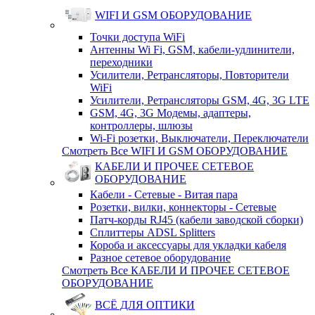
WIFI И GSM ОБОРУДОВАНИЕ
Точки доступа WiFi
Антенны Wi Fi, GSM, кабели-удлинители,
переходники
Усилители, Ретрансляторы, Повторители
WiFi
Усилители, Ретрансляторы GSM, 4G, 3G LTE
GSM, 4G, 3G Модемы, адаптеры,
контроллеры, шлюзы
Wi-Fi розетки, Выключатели, Переключатели
Смотреть Все WIFI И GSM ОБОРУДОВАНИЕ
КАБЕЛИ И ПРОЧЕЕ СЕТЕВОЕ
ОБОРУДОВАНИЕ
Кабели - Сетевые - Витая пара
Розетки, вилки, коннекторы - Сетевые
Патч-корды RJ45 (кабели заводской сборки)
Сплиттеры ADSL Splitters
Короба и аксессуары для укладки кабеля
Разное сетевое оборудование
Смотреть Все КАБЕЛИ И ПРОЧЕЕ СЕТЕВОЕ
ОБОРУДОВАНИЕ
ВСЁ ДЛЯ ОПТИКИ