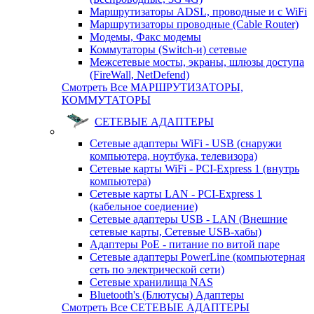
Маршрутизаторы ADSL, проводные и с WiFi
Маршрутизаторы проводные (Cable Router)
Модемы, Факс модемы
Коммутаторы (Switch-и) сетевые
Межсетевые мосты, экраны, шлюзы доступа
(FireWall, NetDefend)
Смотреть Все МАРШРУТИЗАТОРЫ,
КОММУТАТОРЫ
СЕТЕВЫЕ АДАПТЕРЫ
Сетевые адаптеры WiFi - USB (снаружи
компьютера, ноутбука, телевизора)
Сетевые карты WiFi - PCI-Express 1 (внутрь
компьютера)
Сетевые карты LAN - PCI-Express 1
(кабельное соедиение)
Сетевые адаптеры USB - LAN (Внешние
сетевые карты, Сетевые USB-хабы)
Адаптеры PoE - питание по витой паре
Сетевые адаптеры PowerLine (компьютерная
сеть по электрической сети)
Сетевые хранилища NAS
Bluetooth's (Блютусы) Адаптеры
Смотреть Все СЕТЕВЫЕ АДАПТЕРЫ