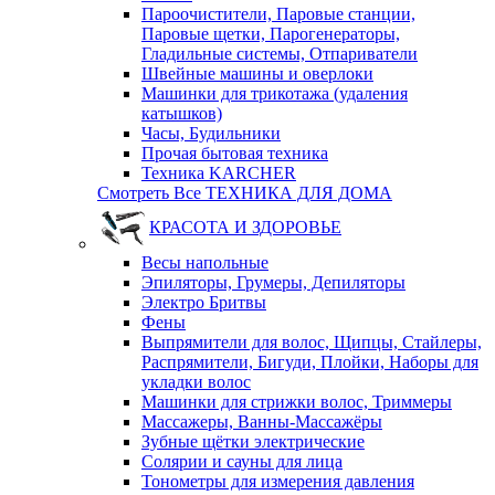
Пароочистители, Паровые станции,
Паровые щетки, Парогенераторы,
Гладильные системы, Отпариватели
Швейные машины и оверлоки
Машинки для трикотажа (удаления
катышков)
Часы, Будильники
Прочая бытовая техника
Техника KARCHER
Смотреть Все ТЕХНИКА ДЛЯ ДОМА
КРАСОТА И ЗДОРОВЬЕ
Весы напольные
Эпиляторы, Грумеры, Депиляторы
Электро Бритвы
Фены
Выпрямители для волос, Щипцы, Стайлеры,
Распрямители, Бигуди, Плойки, Наборы для
укладки волос
Машинки для стрижки волос, Триммеры
Массажеры, Ванны-Массажёры
Зубные щётки электрические
Солярии и сауны для лица
Тонометры для измерения давления