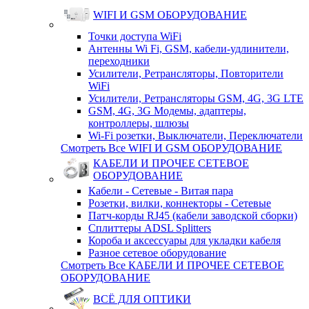
WIFI И GSM ОБОРУДОВАНИЕ
Точки доступа WiFi
Антенны Wi Fi, GSM, кабели-удлинители,
переходники
Усилители, Ретрансляторы, Повторители
WiFi
Усилители, Ретрансляторы GSM, 4G, 3G LTE
GSM, 4G, 3G Модемы, адаптеры,
контроллеры, шлюзы
Wi-Fi розетки, Выключатели, Переключатели
Смотреть Все WIFI И GSM ОБОРУДОВАНИЕ
КАБЕЛИ И ПРОЧЕЕ СЕТЕВОЕ
ОБОРУДОВАНИЕ
Кабели - Сетевые - Витая пара
Розетки, вилки, коннекторы - Сетевые
Патч-корды RJ45 (кабели заводской сборки)
Сплиттеры ADSL Splitters
Короба и аксессуары для укладки кабеля
Разное сетевое оборудование
Смотреть Все КАБЕЛИ И ПРОЧЕЕ СЕТЕВОЕ
ОБОРУДОВАНИЕ
ВСЁ ДЛЯ ОПТИКИ