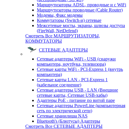
Маршрутизаторы ADSL, проводные и с WiFi
Маршрутизаторы проводные (Cable Router)
Модемы, Факс модемы
Коммутаторы (Switch-и) сетевые
Межсетевые мосты, экраны, шлюзы доступа
(FireWall, NetDefend)
Смотреть Все МАРШРУТИЗАТОРЫ,
КОММУТАТОРЫ
СЕТЕВЫЕ АДАПТЕРЫ
Сетевые адаптеры WiFi - USB (снаружи
компьютера, ноутбука, телевизора)
Сетевые карты WiFi - PCI-Express 1 (внутрь
компьютера)
Сетевые карты LAN - PCI-Express 1
(кабельное соедиение)
Сетевые адаптеры USB - LAN (Внешние
сетевые карты, Сетевые USB-хабы)
Адаптеры PoE - питание по витой паре
Сетевые адаптеры PowerLine (компьютерная
сеть по электрической сети)
Сетевые хранилища NAS
Bluetooth's (Блютусы) Адаптеры
Смотреть Все СЕТЕВЫЕ АДАПТЕРЫ