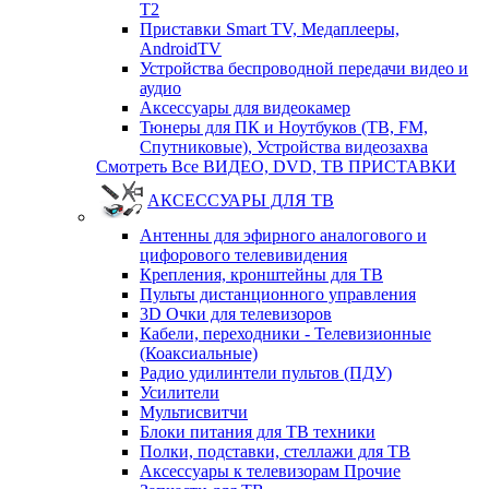
T2
Приставки Smart TV, Медаплееры,
AndroidTV
Устройства беспроводной передачи видео и
аудио
Аксессуары для видеокамер
Тюнеры для ПК и Ноутбуков (ТВ, FM,
Спутниковые), Устройства видеозахва
Смотреть Все ВИДЕО, DVD, ТВ ПРИСТАВКИ
АКСЕССУАРЫ ДЛЯ ТВ
Антенны для эфирного аналогового и
цифорового телевивидения
Крепления, кронштейны для ТВ
Пульты дистанционного управления
3D Очки для телевизоров
Кабели, переходники - Телевизионные
(Коаксиальные)
Радио удилинтели пультов (ПДУ)
Усилители
Мультисвитчи
Блоки питания для ТВ техники
Полки, подставки, стеллажи для ТВ
Аксессуары к телевизорам Прочие