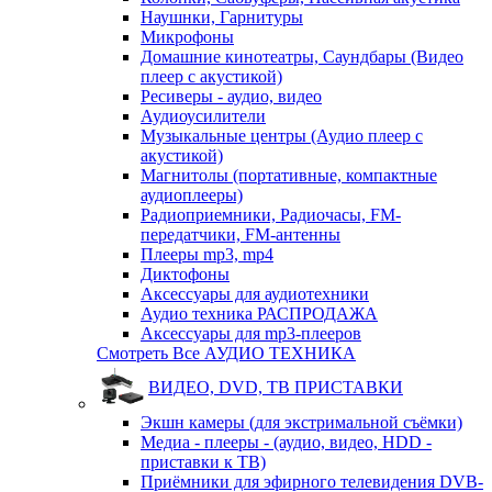
Наушнки, Гарнитуры
Микрофоны
Домашние кинотеатры, Саундбары (Видео
плеер с акустикой)
Ресиверы - аудио, видео
Аудиоусилители
Музыкальные центры (Аудио плеер с
акустикой)
Магнитолы (портативные, компактные
аудиоплееры)
Радиоприемники, Радиочасы, FM-
передатчики, FM-антенны
Плееры mp3, mp4
Диктофоны
Аксессуары для аудиотехники
Аудио техника РАСПРОДАЖА
Аксессуары для mp3-плееров
Смотреть Все АУДИО ТЕХНИКА
ВИДЕО, DVD, ТВ ПРИСТАВКИ
Экшн камеры (для экстримальной съёмки)
Медиа - плееры - (аудио, видео, HDD -
приставки к ТВ)
Приёмники для эфирного телевидения DVB-