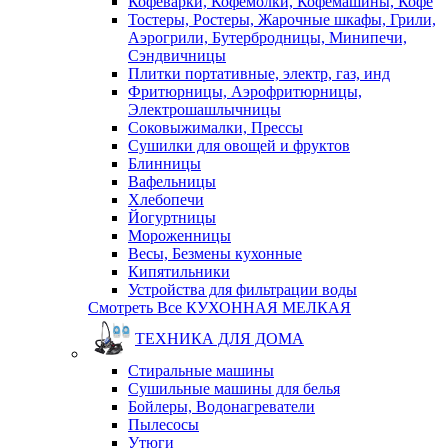
Кофеварки, Кофемолки, Кофемашины, Кофе
Тостеры, Ростеры, Жарочные шкафы, Грили,
Аэрогрили, Бутербродницы, Минипечи,
Сэндвичницы
Плитки портативные, электр, газ, инд
Фритюрницы, Аэрофритюрницы,
Электрошашлычницы
Соковыжималки, Прессы
Сушилки для овощей и фруктов
Блинницы
Вафельницы
Хлебопечи
Йогуртницы
Мороженницы
Весы, Безмены кухонные
Кипятильники
Устройства для фильтрации воды
Смотреть Все КУХОННАЯ МЕЛКАЯ
ТЕХНИКА ДЛЯ ДОМА
Стиральные машины
Сушильные машины для белья
Бойлеры, Водонагреватели
Пылесосы
Утюги