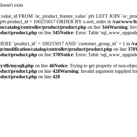
oesn't exist
_value_id FROM `oc_product_feature_value` pfv LEFT JOIN `oc_produ
pfv.product_id = 100255017 ORDER BY o.sort_order in
/var/www/ht
on/catalog/controller/product/product.php
on line
344
Warning
: Inv
roduct/product.php
on line
345
Notice
: Error: Table 'sql_www_upgrade3
WHERE `product_id` = 100255017 AND `customer_group_id` = 1 in
/v
e/modification/catalog/controller/product/product.php
on line
370
roduct/product.php
on line
370
Notice
: Error: Table 'sql_www_upgrade
ry/db/mysqli.php
on line
46
Notice
: Trying to get property of non-objec
roduct/product.php
on line
428
Warning
: Invalid argument supplied for
roduct/product.php
on line
428