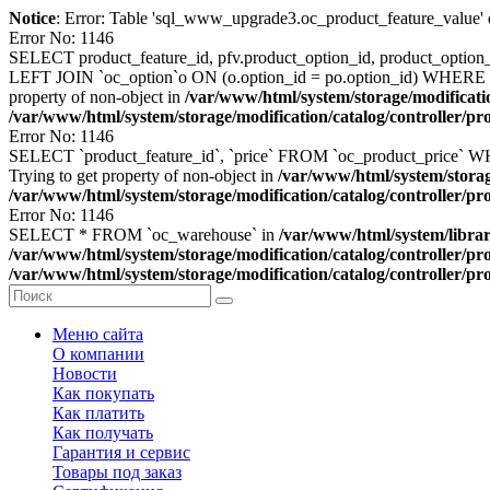
Notice
: Error: Table 'sql_www_upgrade3.oc_product_feature_value' d
Error No: 1146
SELECT product_feature_id, pfv.product_option_id, product_option
LEFT JOIN `oc_option`o ON (o.option_id = po.option_id) WHERE 
property of non-object in
/var/www/html/system/storage/modificati
/var/www/html/system/storage/modification/catalog/controller/p
Error No: 1146
SELECT `product_feature_id`, `price` FROM `oc_product_price` 
Trying to get property of non-object in
/var/www/html/system/storag
/var/www/html/system/storage/modification/catalog/controller/p
Error No: 1146
SELECT * FROM `oc_warehouse` in
/var/www/html/system/libra
/var/www/html/system/storage/modification/catalog/controller/p
/var/www/html/system/storage/modification/catalog/controller/p
Меню сайта
О компании
Новости
Как покупать
Как платить
Как получать
Гарантия и сервис
Товары под заказ