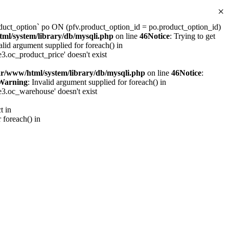
×
ct_option` po ON (pfv.product_option_id = po.product_option_id)
ml/system/library/db/mysqli.php
on line
46
Notice
: Trying to get
alid argument supplied for foreach() in
.oc_product_price' doesn't exist
ar/www/html/system/library/db/mysqli.php
on line
46
Notice
:
Warning
: Invalid argument supplied for foreach() in
3.oc_warehouse' doesn't exist
t in
 foreach() in