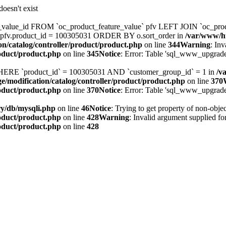
oesn't exist
_value_id FROM `oc_product_feature_value` pfv LEFT JOIN `oc_produ
pfv.product_id = 100305031 ORDER BY o.sort_order in
/var/www/ht
on/catalog/controller/product/product.php
on line
344
Warning
: Inv
roduct/product.php
on line
345
Notice
: Error: Table 'sql_www_upgrade3
WHERE `product_id` = 100305031 AND `customer_group_id` = 1 in
/v
e/modification/catalog/controller/product/product.php
on line
370
roduct/product.php
on line
370
Notice
: Error: Table 'sql_www_upgrade
ry/db/mysqli.php
on line
46
Notice
: Trying to get property of non-objec
roduct/product.php
on line
428
Warning
: Invalid argument supplied for
roduct/product.php
on line
428