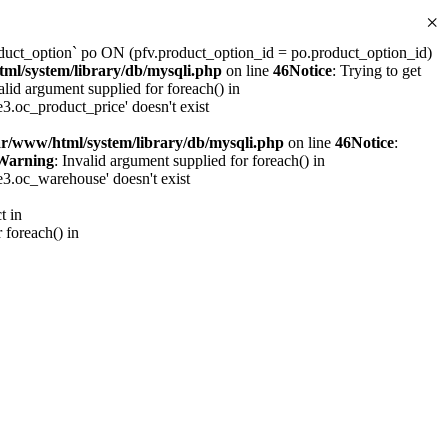
×
ct_option` po ON (pfv.product_option_id = po.product_option_id)
ml/system/library/db/mysqli.php
on line
46
Notice
: Trying to get
alid argument supplied for foreach() in
.oc_product_price' doesn't exist
ar/www/html/system/library/db/mysqli.php
on line
46
Notice
:
Warning
: Invalid argument supplied for foreach() in
3.oc_warehouse' doesn't exist
t in
 foreach() in