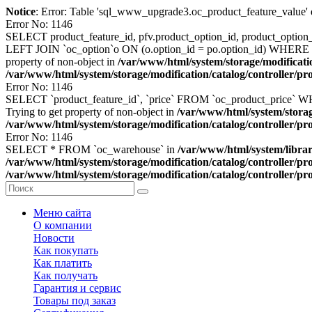
Notice
: Error: Table 'sql_www_upgrade3.oc_product_feature_value' d
Error No: 1146
SELECT product_feature_id, pfv.product_option_id, product_option
LEFT JOIN `oc_option`o ON (o.option_id = po.option_id) WHERE 
property of non-object in
/var/www/html/system/storage/modificati
/var/www/html/system/storage/modification/catalog/controller/p
Error No: 1146
SELECT `product_feature_id`, `price` FROM `oc_product_price` 
Trying to get property of non-object in
/var/www/html/system/storag
/var/www/html/system/storage/modification/catalog/controller/p
Error No: 1146
SELECT * FROM `oc_warehouse` in
/var/www/html/system/libra
/var/www/html/system/storage/modification/catalog/controller/p
/var/www/html/system/storage/modification/catalog/controller/p
Меню сайта
О компании
Новости
Как покупать
Как платить
Как получать
Гарантия и сервис
Товары под заказ