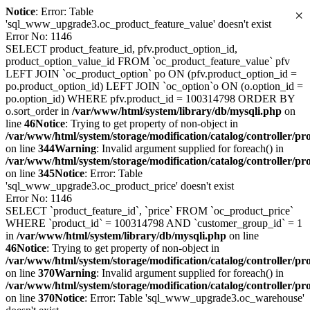
Notice
: Error: Table
×
'sql_www_upgrade3.oc_product_feature_value' doesn't exist
Error No: 1146
SELECT product_feature_id, pfv.product_option_id,
product_option_value_id FROM `oc_product_feature_value` pfv
LEFT JOIN `oc_product_option` po ON (pfv.product_option_id =
po.product_option_id) LEFT JOIN `oc_option`o ON (o.option_id =
po.option_id) WHERE pfv.product_id = 100314798 ORDER BY
o.sort_order in
/var/www/html/system/library/db/mysqli.php
on
line
46
Notice
: Trying to get property of non-object in
/var/www/html/system/storage/modification/catalog/controller/p
on line
344
Warning
: Invalid argument supplied for foreach() in
/var/www/html/system/storage/modification/catalog/controller/p
on line
345
Notice
: Error: Table
'sql_www_upgrade3.oc_product_price' doesn't exist
Error No: 1146
SELECT `product_feature_id`, `price` FROM `oc_product_price`
WHERE `product_id` = 100314798 AND `customer_group_id` = 1
in
/var/www/html/system/library/db/mysqli.php
on line
46
Notice
: Trying to get property of non-object in
/var/www/html/system/storage/modification/catalog/controller/p
on line
370
Warning
: Invalid argument supplied for foreach() in
/var/www/html/system/storage/modification/catalog/controller/p
on line
370
Notice
: Error: Table 'sql_www_upgrade3.oc_warehouse'