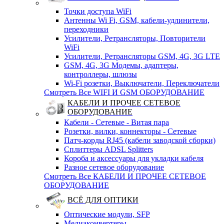
Точки доступа WiFi
Антенны Wi Fi, GSM, кабели-удлинители,
переходники
Усилители, Ретрансляторы, Повторители
WiFi
Усилители, Ретрансляторы GSM, 4G, 3G LTE
GSM, 4G, 3G Модемы, адаптеры,
контроллеры, шлюзы
Wi-Fi розетки, Выключатели, Переключатели
Смотреть Все WIFI И GSM ОБОРУДОВАНИЕ
КАБЕЛИ И ПРОЧЕЕ СЕТЕВОЕ
ОБОРУДОВАНИЕ
Кабели - Сетевые - Витая пара
Розетки, вилки, коннекторы - Сетевые
Патч-корды RJ45 (кабели заводской сборки)
Сплиттеры ADSL Splitters
Короба и аксессуары для укладки кабеля
Разное сетевое оборудование
Смотреть Все КАБЕЛИ И ПРОЧЕЕ СЕТЕВОЕ
ОБОРУДОВАНИЕ
ВСЁ ДЛЯ ОПТИКИ
Оптические модули, SFP
Медиаконвертеры