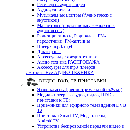
Ресиверы - аудио, видео
Аудиоусилители
Музыкальные центры (Аудио плеер с
акустикой)
Магнитолы (портативные, компактные
аудиоплееры)
Радиоприемники, Радиочасы, FM-
передатчики, FM-антенны
Плееры mp3, mp4
Диктофоны
Аксессуары для аудиотехники
Аудио техника РАСПРОДАЖА
Аксессуары для mp3-плееров
Смотреть Все АУДИО ТЕХНИКА
ВИДЕО, DVD, ТВ ПРИСТАВКИ
Экшн камеры (для экстримальной съёмки)
Медиа - плееры - (аудио, видео, HDD -
приставки к ТВ)
Приёмники для эфирного телевидения DVB-
T2
Приставки Smart TV, Медаплееры,
AndroidTV
Устройства беспроводной передачи видео и