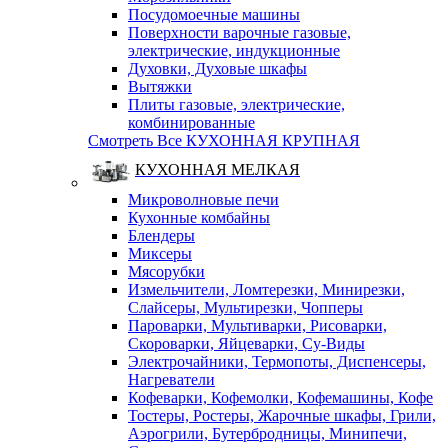
Посудомоечные машины
Поверхности варочные газовые,
электрические, индукционные
Духовки, Духовые шкафы
Вытяжки
Плиты газовые, электрические,
комбинированные
Смотреть Все КУХОННАЯ КРУПНАЯ
КУХОННАЯ МЕЛКАЯ
Микроволновые печи
Кухонные комбайны
Блендеры
Миксеры
Мясорубки
Измельчители, Ломтерезки, Минирезки,
Слайсеры, Мультирезки, Чопперы
Пароварки, Мультиварки, Рисоварки,
Скороварки, Яйцеварки, Су-Виды
Электрочайники, Термопоты, Диспенсеры,
Нагреватели
Кофеварки, Кофемолки, Кофемашины, Кофе
Тостеры, Ростеры, Жарочные шкафы, Грили,
Аэрогрили, Бутербродницы, Минипечи,