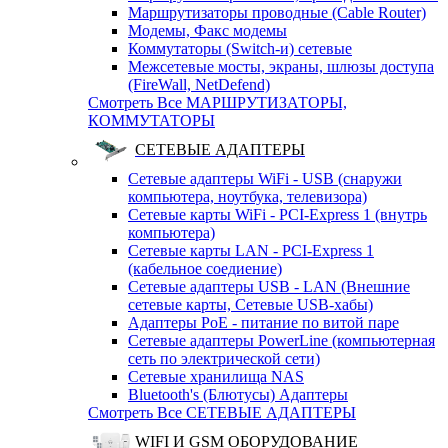
Маршрутизаторы проводные (Cable Router)
Модемы, Факс модемы
Коммутаторы (Switch-и) сетевые
Межсетевые мосты, экраны, шлюзы доступа
(FireWall, NetDefend)
Смотреть Все МАРШРУТИЗАТОРЫ,
КОММУТАТОРЫ
СЕТЕВЫЕ АДАПТЕРЫ
Сетевые адаптеры WiFi - USB (снаружи
компьютера, ноутбука, телевизора)
Сетевые карты WiFi - PCI-Express 1 (внутрь
компьютера)
Сетевые карты LAN - PCI-Express 1
(кабельное соедиение)
Сетевые адаптеры USB - LAN (Внешние
сетевые карты, Сетевые USB-хабы)
Адаптеры PoE - питание по витой паре
Сетевые адаптеры PowerLine (компьютерная
сеть по электрической сети)
Сетевые хранилища NAS
Bluetooth's (Блютусы) Адаптеры
Смотреть Все СЕТЕВЫЕ АДАПТЕРЫ
WIFI И GSM ОБОРУДОВАНИЕ