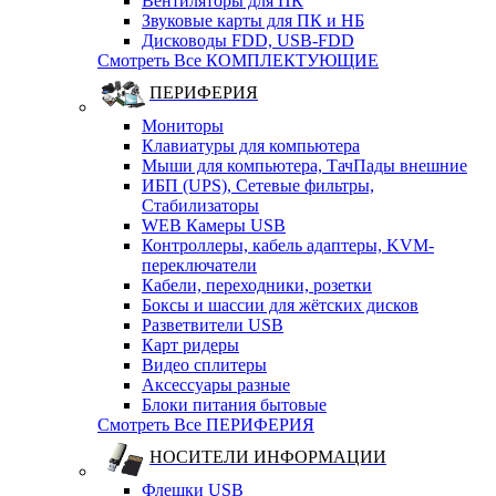
Вентиляторы для ПК
Звуковые карты для ПК и НБ
Дисководы FDD, USB-FDD
Смотреть Все КОМПЛЕКТУЮЩИЕ
ПЕРИФЕРИЯ
Мониторы
Клавиатуры для компьютера
Мыши для компьютера, ТачПады внешние
ИБП (UPS), Cетевые фильтры,
Cтабилизаторы
WEB Камеры USB
Контроллеры, кабель адаптеры, KVM-
переключатели
Кабели, переходники, розетки
Боксы и шассии для жётских дисков
Разветвители USB
Карт ридеры
Видео сплитеры
Аксессуары разные
Блоки питания бытовые
Смотреть Все ПЕРИФЕРИЯ
НОСИТЕЛИ ИНФОРМАЦИИ
Флешки USB