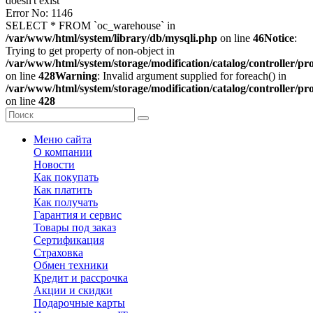
doesn't exist
Error No: 1146
SELECT * FROM `oc_warehouse` in
/var/www/html/system/library/db/mysqli.php
on line
46
Notice
:
Trying to get property of non-object in
/var/www/html/system/storage/modification/catalog/controller/p
on line
428
Warning
: Invalid argument supplied for foreach() in
/var/www/html/system/storage/modification/catalog/controller/p
on line
428
Меню сайта
О компании
Новости
Как покупать
Как платить
Как получать
Гарантия и сервис
Товары под заказ
Сертификация
Страховка
Обмен техники
Кредит и рассрочка
Акции и скидки
Подарочные карты